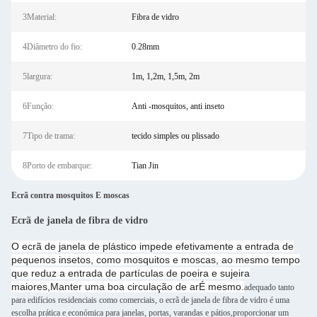
3Material:
Fibra de vidro
4Diâmetro do fio:
0.28mm
5largura:
1m, 1,2m, 1,5m, 2m
6Função:
Anti -mosquitos, anti inseto
7Tipo de trama:
tecido simples ou plissado
8Porto de embarque:
Tian Jin
Ecrã contra mosquitos E moscas
Ecrã de janela de fibra de vidro
O ecrã de janela de plástico impede efetivamente a entrada de
pequenos insetos, como mosquitos e moscas, ao mesmo tempo
que reduz a entrada de partículas de poeira e sujeira
maiores,Manter uma boa circulação de arÉ mesmo.
adequado tanto
para edifícios residenciais como comerciais, o ecrã de janela de fibra de vidro é uma
escolha prática e económica para janelas, portas, varandas e pátios,proporcionar um