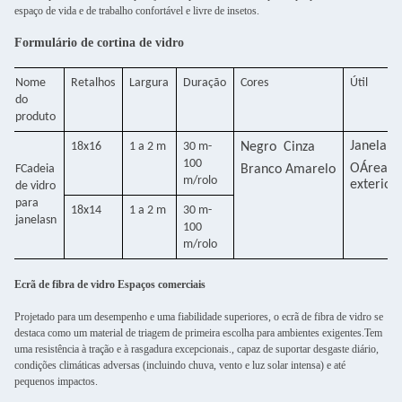
espaço de vida e de trabalho confortável e livre de insetos.
Formulário de cortina de vidro
Nome
Retalhos
Largura
Duração
Cores
Útil
do
produto
Janela
18x16
1 a 2 m
30 m-
Negro
Cinza
100
O
Área
F
Cadeia
Branco
Amarelo
m/rolo
exterior
de vidro
para
18x14
1 a 2 m
30 m-
janelas
n
100
m/rolo
Ecrã de fibra de vidro Espaços comerciais
Projetado para um desempenho e uma fiabilidade superiores, o ecrã de fibra de vidro se
destaca como um material de triagem de primeira escolha para ambientes exigentes.Tem
uma resistência à tração e à rasgadura excepcionais., capaz de suportar desgaste diário,
condições climáticas adversas (incluindo chuva, vento e luz solar intensa) e até
pequenos impactos.