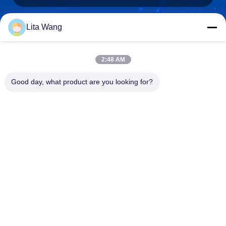
Lita Wang
lita@screenmeshnet.com
E-mail
2:48 AM
Good day, what product are you looking for?
0086-13722831297
Telefone
Anping County Shuntian Silk Screen Products
Co., Ltd.