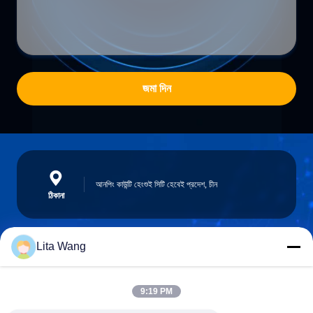
জমা দিন
আনপিং কাউন্টি হেংশুই সিটি হেবেই প্রদেশ, চীন
ঠিকানা
Lita Wang
lita@screenmeshnet.com
ই-মেইল
9:19 PM