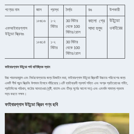
পণ্যের নাম
জাল
প্রস্থ
দৈর্ঘ্য
রঙ
উপকারী
উইন্ডো
১৮x১৬
১-২
30 মিটার
কালো
গ্রে
মিটার
থেকে 100
ও
বাইরের
এফ
আইবারগ্লাস
সাদা
হলুদ
মিটার/রোল
উইন্ডো স্ক্রিন
n
১৮x১৪
১-২
30 মিটার
মিটার
থেকে 100
মিটার/রোল
ফাইবারগ্লাস উইন্ডো পর্দা বাণিজ্যিক স্থান
উচ্চ পারফরম্যান্স এবং নির্ভরযোগ্যতার জন্য ডিজাইন করা, ফাইবারগ্লাস উইন্ডো স্ক্রিনটি উচ্চতর পরিবেশের জন্য
একটি শীর্ষ পছন্দ স্ক্রিনিং উপাদান হিসাবে দাঁড়িয়েছে।এটি ব্যতিক্রমী প্রসার্য শক্তি এবং অশ্রু প্রতিরোধের গর্বিত,
প্রতিদিনের পরিধান, কঠোর আবহাওয়া (বৃষ্টি, বাতাস এবং তীব্র সূর্যের আলো সহ) এবং এমনকি সামান্য প্রভাব
সহ্য করতে সক্ষম।
ফাইবারগ্লাস উইন্ডো স্ক্রিন পণ্য ছবি