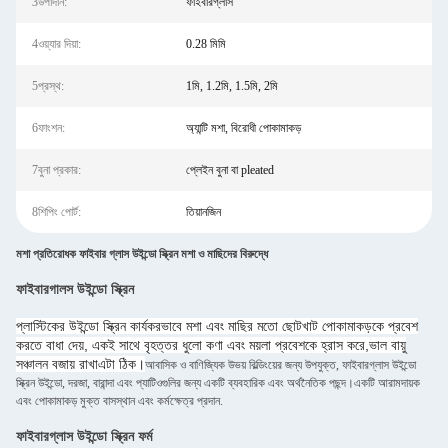
3উপাদান:
ফাইবারগ্লাস
4ওয়্যার দিয়া:
0.28 মিমি
5প্রস্থ:
1মি, 1.2মি, 1.5মি, 2মি
6ফাংশন:
অ্যান্টি মশা, বিরোধী পোকামাকড়
7বুনা প্রকার:
প্লেইন বুনা বা pleated
8শিপিং পোর্ট:
তিয়ানজিন
মশা প্রতিরোধক ফাইবার গ্লাস উইন্ডো স্ক্রিন মশা ও মাছিদের বিরুদ্ধে
ফাইবারগালস উইন্ডো স্ক্রিন
প্লাস্টিকের উইন্ডো স্ক্রিন কার্যকরভাবে মশা এবং মাছির মতো ছোটখাট পোকামাকড়কে প্রবেশ
করতে বাধা দেয়, একই সাথে বৃহত্তর ধুলো কণা এবং ময়লা প্রবেশকে হ্রাস করে,ভাল বায়ু
সঞ্চালন বজায় রাখাএটা ঠিক।
আবাসিক ও বাণিজ্যিক উভয় বিল্ডিংয়ের জন্য উপযুক্ত, ফাইবারগ্লাস উইন্ডো
স্ক্রিন উইন্ডো, দরজা, বারান্দা এবং প্যাটিওগুলির জন্য একটি ব্যবহারিক এবং অর্থনৈতিক পছন্দ।একটি আরামদায়ক
এবং পোকামাকড় মুক্ত বাসস্থান এবং কর্মক্ষেত্র প্রদান.
ফাইবারগ্লাস উইন্ডো স্ক্রিন ফর্ম