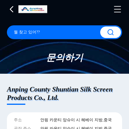
문의하기
Anping County Shuntian Silk Screen
Products Co., Ltd.
주소
안핑 카운티 앙슈이 시 헤베이 지방,중국
공장 주소
안핑 카운티 앙슈이 시 헤베이 지방,중국