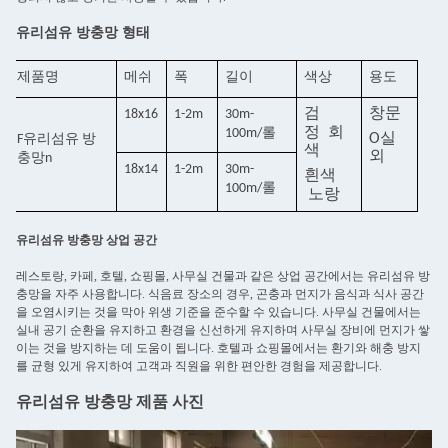
유리섬유 방충망 형태
제품명
메쉬
폭
길이
색상
용도
검
창문
18x16
1-2m
30m-
정
회
100m/롤
O
실
F
유리섬유 방
색
외
충망
n
18x14
1-2m
30m-
흰색
100m/롤
노랑
유리섬유 방충망 상업 공간
레스토랑, 카페, 호텔, 쇼핑몰, 사무실 건물과 같은 상업 공간에서는 유리섬유 방
충망을 자주 사용합니다. 식음료 장소의 경우, 곤충과 먼지가 음식과 식사 공간
을 오염시키는 것을 막아 위생 기준을 준수할 수 있습니다. 사무실 건물에서는
실내 공기 순환을 유지하고 환경을 신선하게 유지하며 사무실 장비에 먼지가 쌓
이는 것을 방지하는 데 도움이 됩니다. 호텔과 쇼핑몰에서는 환기와 해충 방지
를 균형 있게 유지하여 고객과 직원을 위한 편안한 경험을 제공합니다.
유리섬유 방충망 제품 사진