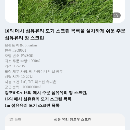
1
/
2
16의 메시 섬유유리 모기 스크린 목록을 설치하게 쉬운 주문
섬유유리 창 스크린
브랜드 이름: Shuntian
인증: ISO9001
모델 번호: FWS001
최소 주문 수량: 1000m2
가격: 1.2-2.1$
포장 세부 사항: 짠 가방이나 비닐 봉투
배달 시간: 15-20일
지불 조건: L/C, T/T, 웨스턴 유니온
공급 능력: 100000000m2
강조하다:
16의 메시 주문 섬유유리 창 스크린
,
16의 메시 섬유유리 모기 스크린 목록
,
1m 섬유유리 모기 스크린 목록
1제품명:
섬유 유리 윈도우 스크린