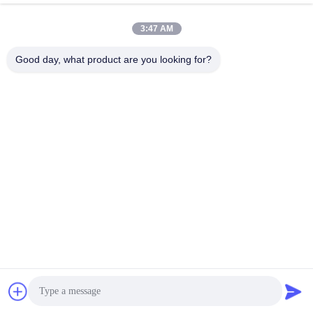
lita@screenmeshnet.com
이메일
3:47 AM
Good day, what product are you looking for?
0086-13722831297
전화
Anping County Shuntian Silk Screen Products
Co., Ltd.
Anping County Shuntian Silk Screen Products Co., Ltd.
최고의 가격을 얻으십시오
지금 챗팅하세요
지금 챗팅하세요