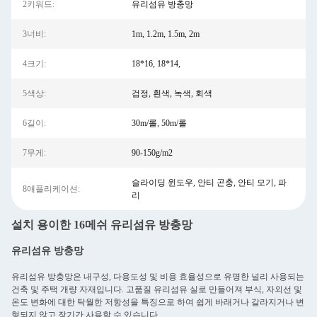
2키워드:
유리섬유 방충망
3너비:
1m, 1.2m, 1.5m, 2m
4크기:
18*16, 18*14,
5색상:
검정, 흰색, 녹색, 회색
6길이:
30m/롤, 50m/롤
7무게:
90-150g/m2
슬라이딩 윈도우, 안티 곤충, 안티 모기, 파
8애플리케이션:
리
설치 용이한 16메쉬 유리섬유 방충망
유리섬유 방충망
유리섬유 방충망은 내구성, 다용도성 및 비용 효율성으로 유명한 널리 사용되는
건축 및 주택 개량 자재입니다. 고품질 유리섬유 실로 만들어져 부식, 자외선 및
온도 변화에 대한 탁월한 저항성을 특징으로 하여 쉽게 바래거나 갈라지거나 변
형되지 않고 장기간 사용할 수 있습니다.