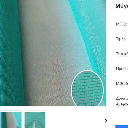
Μύγ
MOQ:
Τιμή:
Τυπικ
Προθε
Μέθοδ
Δυνατ
Ανεφο