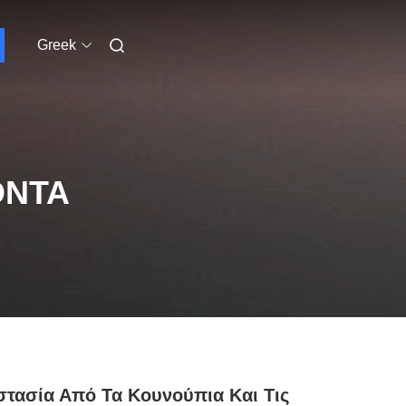
Greek
ΌΝΤΑ
τασία Από Τα Κουνούπια Και Τις