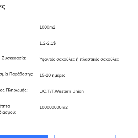
ες
1000m2
1.2-2.1$
ή Συσκευασία:
Υφαντές σακούλες ή πλαστικές σακούλες
σμία Παράδοσης:
15-20 ημέρες
ος Πληρωμής:
L/C,T/T,Western Union
ότητα
100000000m2
διασμού: