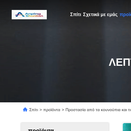
Σπίτι
Σχετικά με εμάς
προϊ
ΛΕΠ
Σπίτι
>
προϊόντα
>
Προστασία από τα κουνούπια και τι
προϊόντα