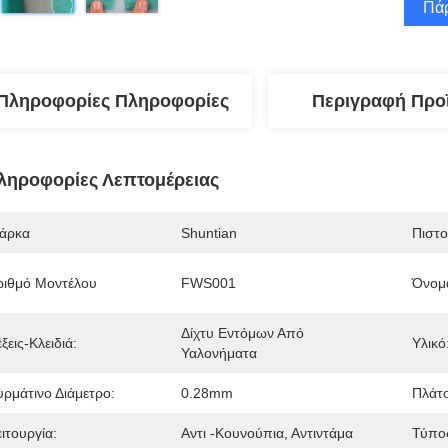
Πάρ
Πληροφορίες Πληροφορίες
Περιγραφή Προ
ληροφορίες Λεπτομέρειας
άρκα
Shuntian
Πιστ
ριθμό Μοντέλου
FWS001
Όνομα
Δίχτυ Εντόμων Από 
ξεις-Κλειδιά:
Υλικό
Υαλονήματα
υρμάτινο Διάμετρο:
0.28mm
Πλάτο
ιτουργία:
Αντι -κουνούπια, Αντιντάμα
Τύπο