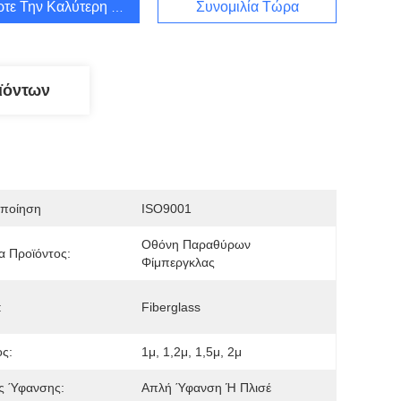
τε Την Καλύτερη Τιμή
Συνομιλία Τώρα
ϊόντων
οποίηση
ISO9001
Οθόνη Παραθύρων 
 Προϊόντος:
Φίμπεργκλας
:
Fiberglass
ς:
1μ, 1,2μ, 1,5μ, 2μ
ς Ύφανσης:
Απλή Ύφανση Ή Πλισέ