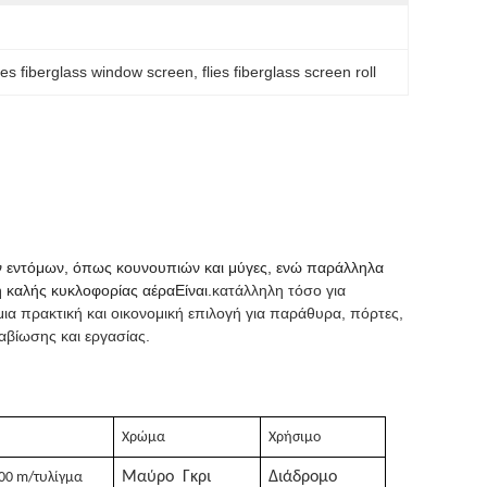
es fiberglass window screen
, 
flies fiberglass screen roll
ν εντόμων, όπως κουνουπιών και μύγες, ενώ παράλληλα
 καλής κυκλοφορίας αέραΕίναι.
κατάλληλη τόσο για
 μια πρακτική και οικονομική επιλογή για παράθυρα, πόρτες,
αβίωσης και εργασίας.
α
Χρώμα
Χρήσιμο
Μαύρο
Γκρι
Διάδρομο
100 m/τυλίγμα