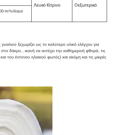
Λευκό
Κίτρινο
Ο
εξωτερικό
100 m/τυλίγμα
γυαλιού ξεχωρίζει ως το καλύτερο υλικό ελέγχου για
 στο δάκρυ., ικανή να αντέχει την καθημερινή φθορά, τις
αι του έντονου ηλιακού φωτός) και ακόμη και τις μικρές