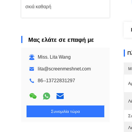
σκιά καθαρή
Μας ελάτε σε επαφή με
Π
Miss. Lita Wang
lita@screenmeshnet.com
Μ
86--13722831297
Α
Λέ
Συνομιλία τώρα
Σ
Λε