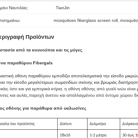
μάνι Ναυτιλίας:
TianJin
πισημαίνω:
mosquitoes fiberglass screen roll
, 
mosquito
εριγραφή Προϊόντων
στασία από τα κουνούπια και τις μύγες
όνα παραθύρου Fibergals
αστική οθόνη παραθύρου εμποδίζει αποτελεσματικά την είσοδο μικρώ
νει την είσοδο μεγαλύτερων σωματιδίων σκόνης και βρωμιάς.διατήρηση
ικίες όσο και για εμπορικά κτίρια, η οθόνη οθόνης από γυαλί ινών είναι
ντες και αυλές,παροχή άνετου και απαλλαγμένου από έντομα χώρου δι
ος οθόνης για παράθυρα από υαλωσίνες
ασία του προϊόντος
Δίκτυο
Διάμετρο
Διάρκει
18x16
1-2 μέτρα
30 έως 