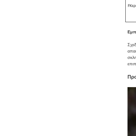
F
Κερ
Εμπ
Σχεδ
απαι
σκλη
επιπ
Προ