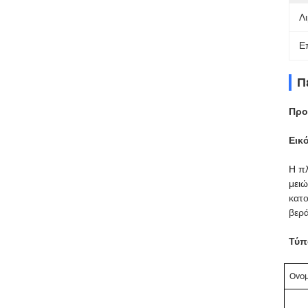
Λι
Ε
Π
Προ
Εικ
Η πλ
μειώ
κατο
βερά
Τύπ
Ονομ