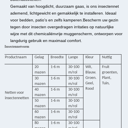
Gemaakt van hoogdicht, duurzaam gaas, is ons insectennet
ademend, lichtgewicht en gemakkelijk te installeren. Ideaal
voor bedden, patio's en zelfs kamperen.
Bescherm uw gezin
tegen door insecten overgedragen irritaties op natuurlijke
wijze met dit chemicaliënvrije muggenscherm, ontworpen voor
langdurig gebruik en maximaal comfort.
Insectennetvorm
Productnaam
Gelag
Breedte
Lange
Kleur
Nuttig
20
1-6 m
30-100
Wit,
Fruit
mazen
m/rol
Blauw.
groenten,
Groen.
Plant,
30
1-6 m
30-100
Geel,
Tuin,
mazen
m/rol
Rood
40
1-6 m
30-100
Netten voor
mazen
m/rol
insectennetten
50
1-6 m
30-100
mazen
m/rol
60
1-6 m
30-100
mazen
m/rol
80
1-6 m
30-100