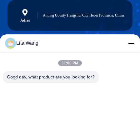
Anping County Hengshui City Hebei Provincie, China
Adres
Lita Wang
lita@screenmeshnet.com
E-mail
11:00 PM
Good day, what product are you looking for?
0086-13722831297
Telefoon
Anping County Shuntian Silk Screen Products
Co., Ltd.