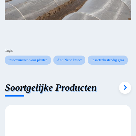
Tags:
insectennetten voor planten
Anti Netto Insect
Insectenbestendig gaas
Soortgelijke Producten