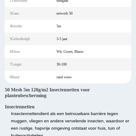
2Trefwoord:
tuingaas
3Gaas:
netwerk 50
4breedte:
5m
5Gebruikstijd:
3-5 jaar
6Kleur:
Wit, Groen, Blauw
7Lengte:
30-100
8Rand:
rand vouw
50 Mesh 5m 120g/m2 Insectennetten voor
plantenbescherming
Insectennetten
Insectennetten
dient als een betrouwbare barrière tegen
muggen, vliegen en andere vervelende insecten, waardoor er
een rustige, hapvrije omgeving ontstaat voor huis, tuin of
buitenactiviteiten.