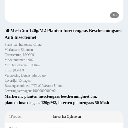
3
/
3
50 Mesh 5m 120g/M2 Planten Insectengaas Beschermingsnet
Anti Insectennet
Plaats van herkomst: China
Merknaam: Shuntian
Certificering: ISO9001
Modelnummer: IN02
Min. bestelaantal: 1000m2
Prijs: $0.9-1.9
Verpakking Details: plastic zak
Levertijd: 15 dagen
Betalingscondities: T/T,L/C,Western Union
Levering vermogen: 10000000000m2
Markeren:
planten insectengaas beschermingsnet 5m
,
planten insectengaas 120g/M2
,
insecten plantengaas 50 Mesh
1Product:
Insect het Opleveren