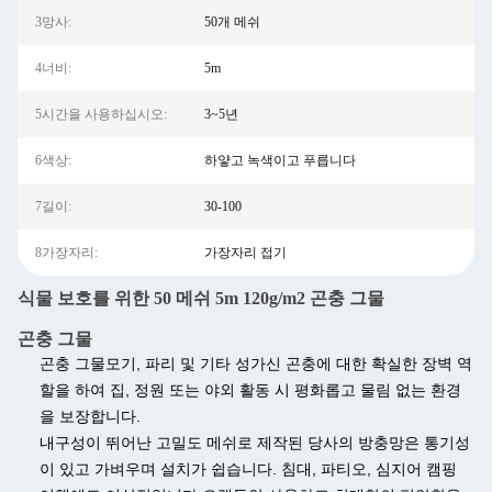
3망사:
50개 메쉬
4너비:
5m
5시간을 사용하십시오:
3~5년
6색상:
하얗고 녹색이고 푸릅니다
7길이:
30-100
8가장자리:
가장자리 접기
식물 보호를 위한 50 메쉬 5m 120g/m2 곤충 그물
곤충 그물
곤충 그물
모기, 파리 및 기타 성가신 곤충에 대한 확실한 장벽 역
할을 하여 집, 정원 또는 야외 활동 시 평화롭고 물림 없는 환경
을 보장합니다.
내구성이 뛰어난 고밀도 메쉬로 제작된 당사의 방충망은 통기성
이 있고 가벼우며 설치가 쉽습니다. 침대, 파티오, 심지어 캠핑