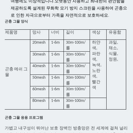
여행에도 이상적입니다.
오랫동안 사용하고 최대한의 편안함을
제공하도록 설계된 무화학 모기 방지 스크린을 사용하여 곤충으
로 인한 자극으로부터 가족을 자연적으로 보호하세요.
곤충 그물 양식
제품명
망사
너비
길이
색상
유용함
20mesh
1-6m
30m-100m/
하얀
과일,
롤
색,
채소,
파란
식물,
30mesh
1-6m
30m-100m/
색,
정원,
롤
녹색,
40mesh
1-6m
30m-100m/
곤충 메쉬 그
노란
롤
물
색,
50mesh
1-6m
30m-100m/
빨간
롤
색
60mesh
1-6m
30m-100m/
롤
80mesh
1-6m
30m-100m/
롤
곤충 그물 응용 프로그램
가볍고 내구성이 뛰어난 보호 장벽인 방충망은 전 세계에 걸쳐 널리