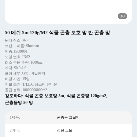
3
/
3
50 메쉬 5m 120g/M2 식물 곤충 보호 망 반 곤충 망
원래 장소: 중국
브랜드 이름: Shuntian
인증: ISO9001
모델 번호: IN02
최소 주문 수량: 1000m2
가격: $0.9-1.9
포장 세부 사항: 비닐봉지
배달 시간: 15일
지불 조건: T/T,L/C,웨스턴 유니온
공급 능력: 10000000000m2
강조하다:
식물 곤충 보호망 5m
,
식물 곤충망 120g/m2
,
곤충물망 50 망
1제품:
곤충용 그물망
2예어:
정원 그물