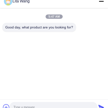
Lita Wang
lita@screenmeshnet.com
이메일
5:47 AM
Good day, what product are you looking for?
0086-13722831297
전화
Anping County Shuntian Silk Screen Products
Co., Ltd.
Anping County Shuntian Silk Screen Products Co., Ltd.