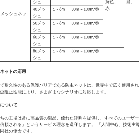
黄色、
庭、
シュ
赤
40メッ
1～6m
30m～100m/巻
虫メッシュネッ
シュ
50メッ
1～6m
30m～100m/巻
シュ
60メッ
1～6m
30m～100m/巻
シュ
80メッ
1～6m
30m～100m/巻
シュ
ネットの応用
で耐久性のある保護バリアである防虫ネットは、世界中で広く使用され
虫阻止性能により、さまざまなシナリオに対応します。
について
ちの工場は常に高品質の製品、優れた評判を提供し、すべてのユーザー
信頼される」というサービス理念を遵守します。 「人間中心、技術主
同社の使命です。