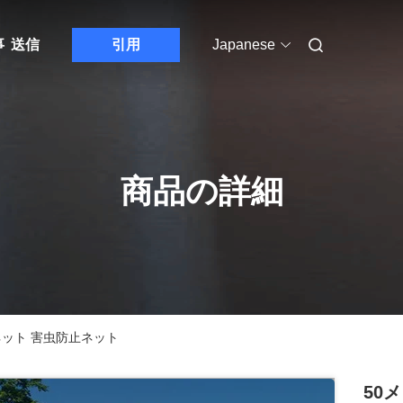
事
送信
引用
Japanese
商品の詳細
虫ネット 害虫防止ネット
50