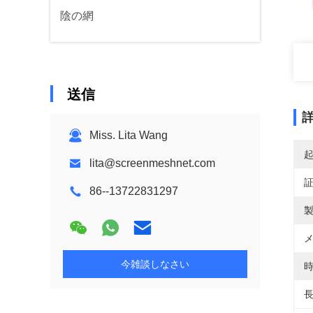
陰の網
送信
Miss. Lita Wang
lita@screenmeshnet.com
86--13722831297
製
メ
今雑談しなさい
時
長