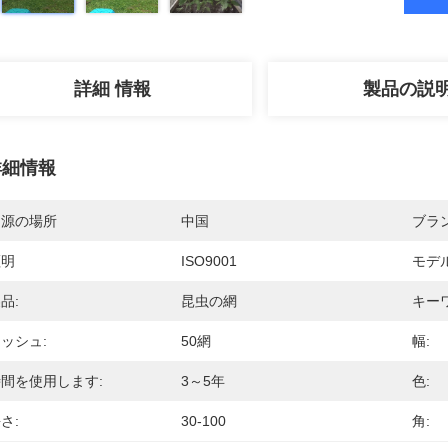
詳細 情報
製品の説
詳細情報
起源の場所
中国
ブラ
証明
ISO9001
モデ
品:
昆虫の網
キー
ッシュ:
50網
幅:
間を使用します:
3～5年
色:
さ:
30-100
角: