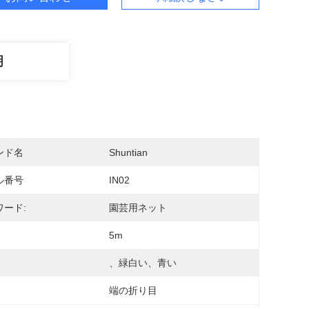
明
ンド名
Shuntian
ル番号
IN02
ワード:
園芸用ネット
5m
、緑白い、青い
端の折り目