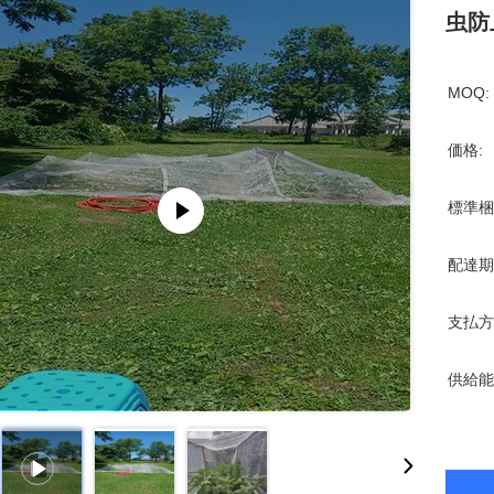
虫防
MOQ:
価格:
標準梱
配達期
支払方
供給能