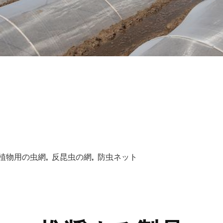
植物用の虫網
,
反昆虫の網
,
防虫ネット