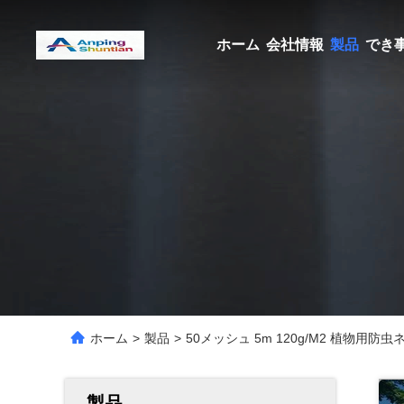
ホーム
会社情報
製品
でき
ホーム
>
製品
>
50メッシュ 5m 120g/M2 植物用防
製品