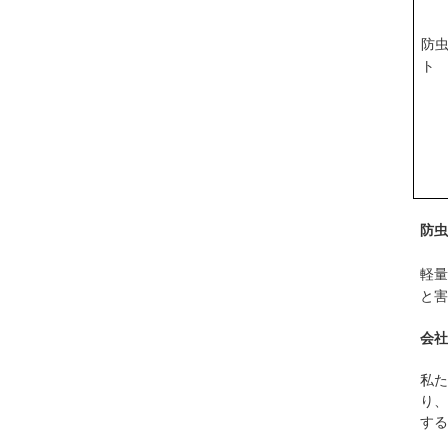
防
ト
防虫
軽量
と害
会社
私た
り、
する