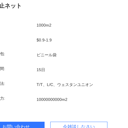
止ネット
1000m2
$0.9-1.9
包:
ビニール袋
間:
15日
法:
T/T、L/C、ウェスタンユニオン
力:
10000000000m2
お問い合わせ
今雑談しなさい