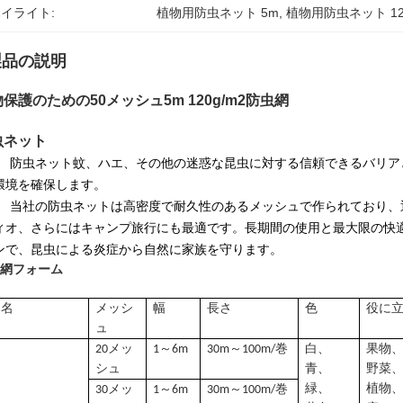
イライト:
植物用防虫ネット 5m
, 
植物用防虫ネット 120
製品の説明
保護のための50メッシュ5m 120g/m2防虫網
虫ネット
防虫ネット
蚊、ハエ、その他の迷惑な昆虫に対する信頼できるバリア
環境を確保します。
当社の防虫ネットは高密度で耐久性のあるメッシュで作られており、
ィオ、さらにはキャンプ旅行にも最適です。
長期間の使用と最大限の快
ンで、昆虫による炎症から自然に家族を守ります。
網フォーム
品名
メッシ
幅
長さ
色
役に
ュ
20メッ
1～6m
30m～100m/巻
白、
果物
シュ
青、
野菜
緑、
植物
30メッ
1～6m
30m～100m/巻