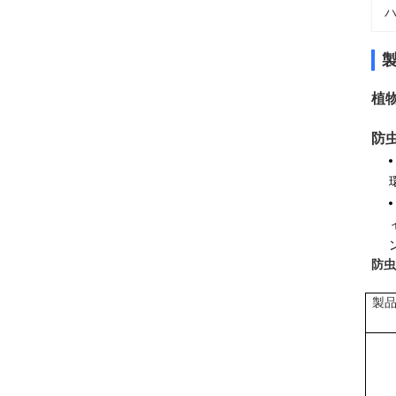
ハ
植物
防
防虫
製