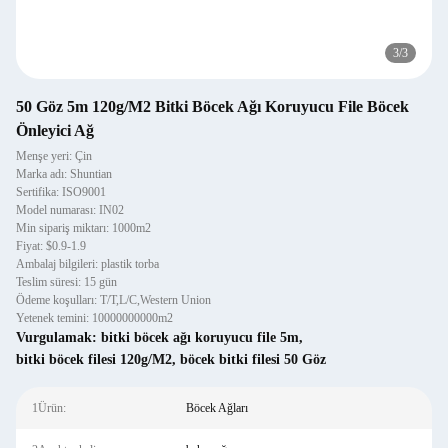
3
/
3
50 Göz 5m 120g/M2 Bitki Böcek Ağı Koruyucu File Böcek
Önleyici Ağ
Menşe yeri: Çin
Marka adı: Shuntian
Sertifika: ISO9001
Model numarası: IN02
Min sipariş miktarı: 1000m2
Fiyat: $0.9-1.9
Ambalaj bilgileri: plastik torba
Teslim süresi: 15 gün
Ödeme koşulları: T/T,L/C,Western Union
Yetenek temini: 10000000000m2
Vurgulamak:
bitki böcek ağı koruyucu file 5m
,
bitki böcek filesi 120g/M2
,
böcek bitki filesi 50 Göz
1Ürün:
Böcek Ağları