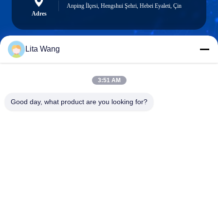
Anping İlçesi, Hengshui Şehri, Hebei Eyaleti, Çin
Adres
Lita Wang
lita@screenmeshnet.com
E-posta
3:51 AM
Good day, what product are you looking for?
0086-13722831297
Telefon
Anping County Shuntian Silk Screen Products
Co., Ltd.