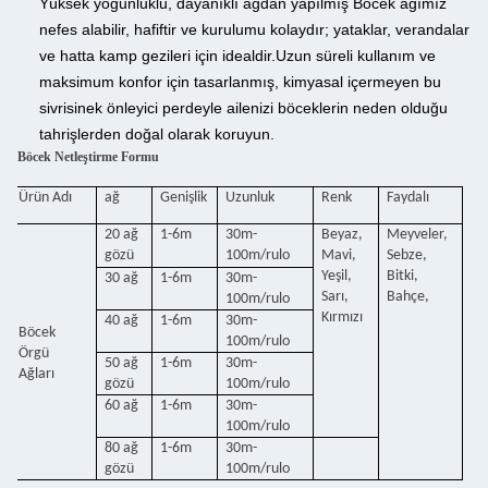
Yüksek yoğunluklu, dayanıklı ağdan yapılmış Böcek ağımız
nefes alabilir, hafiftir ve kurulumu kolaydır; yataklar, verandalar
ve hatta kamp gezileri için idealdir.
Uzun süreli kullanım ve
maksimum konfor için tasarlanmış, kimyasal içermeyen bu
sivrisinek önleyici perdeyle ailenizi böceklerin neden olduğu
tahrişlerden doğal olarak koruyun.
Böcek Netleştirme Formu
Ürün Adı
ağ
Genişlik
Uzunluk
Renk
Faydalı
20 ağ
1-6m
30m-
Beyaz,
Meyveler,
gözü
100m/rulo
Mavi,
Sebze,
Yeşil,
Bitki,
30 ağ
1-6m
30m-
Sarı,
Bahçe,
100m/rulo
Kırmızı
40 ağ
1-6m
30m-
Böcek
100m/rulo
Örgü
50 ağ
1-6m
30m-
Ağları
gözü
100m/rulo
60 ağ
1-6m
30m-
100m/rulo
80 ağ
1-6m
30m-
gözü
100m/rulo