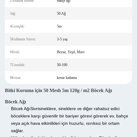
2Anahtar kelime:
bahçe ağı
3ağ:
50 Ağ
4Genişlik:
5m
5Kullanım Süresi:
3-5 yaş
6Renk:
Beyaz, Yeşil, Mavi
7Uzunluk:
30-100
8Kenar:
kenar katlama
Bitki Koruma için 50 Mesh 5m 120g / m2 Böcek Ağı
Böcek Ağı
Böcek Ağı
Sivrisineklere, sineklere ve diğer rahatsız edici
böceklere karşı güvenilir bir bariyer görevi görerek ev, bahçe
veya açık hava etkinlikleri için huzurlu, ısırıksız bir ortam
sağlar.