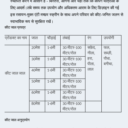
स्थापित करने में आसान है - बिस्तरों, आँगनों और यहां तक ​​कि कैंपिंग यात्राओं के
लिए आदर्श।
लंबे समय तक उपयोग और अधिकतम आराम के लिए डिज़ाइन की गई
इस रसायन-मुक्त एंटी मच्छर स्क्रीन के साथ अपने परिवार को कीट-जनित जलन से
स्वाभाविक रूप से सुरक्षित रखें।
कीट जाल प्रपत्र
प्रोडक्ट का नाम
जाल
चौड़ाई
लंबाई
रंग
उपयोगी
20मेश
1-6मी
30 मीटर-100
सफ़ेद,
फल,
मीटर/रोल
नीला,
सब्ज़ी,
हरा,
पौधा,
30मेश
1-6मी
30 मीटर-100
पीला,
बगीचा,
मीटर/रोल
लाल
40मेश
1-6मी
30 मीटर-100
कीट जाल जाल
मीटर/रोल
50मेश
1-6मी
30 मीटर-100
मीटर/रोल
60मेश
1-6मी
30 मीटर-100
मीटर/रोल
80मेश
1-6मी
30 मीटर-100
मीटर/रोल
कीट जाल अनुप्रयोग