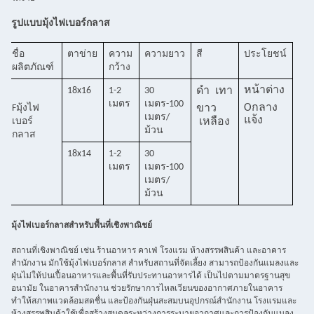
รูปแบบมุ้งไฟเบอร์กลาส
ชื่อ
ตาข่าย
ความ
ความยาว
สี
ประโยชน์
ผลิตภัณฑ์
กว้าง
หน้าต่าง
18x16
1-2
30
ดำ
เทา
เมตร
เมตร-100
O
กลาง
F
มุ้งไฟ
ขาว
เมตร/
แจ้ง
เบอร์
เหลือง
ม้วน
กลา
ส
18x14
1-2
30
เมตร
เมตร-100
เมตร/
ม้วน
มุ้งไฟเบอร์กลาสสำหรับพื้นที่เชิงพาณิชย์
สถานที่เชิงพาณิชย์ เช่น ร้านอาหาร คาเฟ่ โรงแรม ห้างสรรพสินค้า และอาคาร
สำนักงาน มักใช้มุ้งไฟเบอร์กลาส สำหรับสถานที่จัดเลี้ยง สามารถป้องกันแมลงและ
ฝุ่นไม่ให้ปนเปื้อนอาหารและพื้นที่รับประทานอาหารได้ เป็นไปตามมาตรฐานสุข
อนามัย ในอาคารสำนักงาน ช่วยรักษาการไหลเวียนของอากาศภายในอาคาร
ทำให้สภาพแวดล้อมสดชื่น และป้องกันฝุ่นสะสมบนอุปกรณ์สำนักงาน โรงแรมและ
ห้างสรรพสินค้าใช้เพื่อสร้างสมดุลระหว่างการระบายอากาศและการป้องกันแมลง