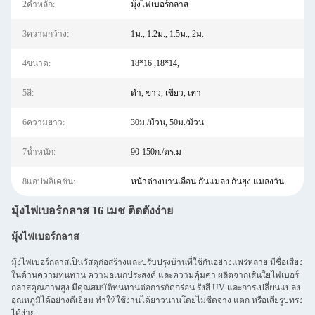
2คำหลัก:
มุ้งไฟเบอร์กลาส
3ความกว้าง:
1ม., 1.2ม., 1.5ม., 2ม.
4ขนาด:
18*16 ,18*14,
5สี:
ดำ, ขาว, เขียว, เทา
6ความยาว:
30ม./ม้วน, 50ม./ม้วน
7น้ำหนัก:
90-150ก./ตร.ม
8แอปพลิเคชัน:
หน้าต่างบานเลื่อน กันแมลง กันยุง แมลงวัน
มุ้งไฟเบอร์กลาส 16 เมช ติดตั้งง่าย
มุ้งไฟเบอร์กลาส
มุ้งไฟเบอร์กลาสเป็นวัสดุก่อสร้างและปรับปรุงบ้านที่ใช้กันอย่างแพร่หลาย มีชื่อเสียง
ในด้านความทนทาน ความอเนกประสงค์ และความคุ้มค่า ผลิตจากเส้นใยไฟเบอร์
กลาสคุณภาพสูง มีคุณสมบัติทนทานต่อการกัดกร่อน รังสี UV และการเปลี่ยนแปลง
อุณหภูมิได้อย่างดีเยี่ยม ทำให้ใช้งานได้ยาวนานโดยไม่ซีดจาง แตก หรือเสียรูปทรง
ได้ง่าย