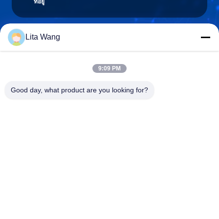
ที่อยู่
Lita Wang
lita@screenmeshnet.com
อีเมล
9:09 PM
Good day, what product are you looking for?
0086-13722831297
โทรศัพท์
Anping County Shuntian Silk Screen Products
Co., Ltd.