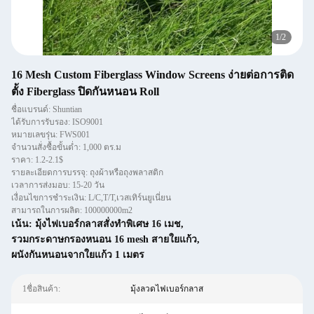
1
/
2
16 Mesh Custom Fiberglass Window Screens ง่ายต่อการติด
ตั้ง Fiberglass ปิดกันหนอน Roll
ชื่อแบรนด์: Shuntian
ได้รับการรับรอง: ISO9001
หมายเลขรุ่น: FWS001
จำนวนสั่งซื้อขั้นต่ำ: 1,000 ตร.ม
ราคา: 1.2-2.1$
รายละเอียดการบรรจุ: ถุงผ้าหรือถุงพลาสติก
เวลาการส่งมอบ: 15-20 วัน
เงื่อนไขการชำระเงิน: L/C,T/T,เวสเทิร์นยูเนี่ยน
สามารถในการผลิต: 100000000m2
เน้น:
มุ้งไฟเบอร์กลาสสั่งทำพิเศษ 16 เมช
,
รวมกระดาษกรองหนอน 16 mesh สายใยแก้ว
,
ผนังกันหนอนจากใยแก้ว 1 เมตร
1ชื่อสินค้า:
มุ้งลวดไฟเบอร์กลาส