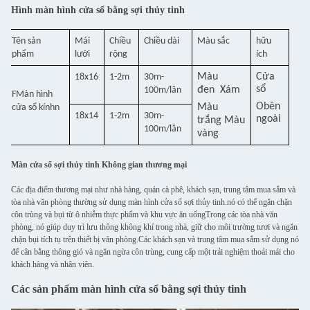
Hình màn hình cửa sổ bằng sợi thủy tinh
Tên sản
Mái
Chiều
Chiều dài
Màu sắc
hữu
phẩm
lưới
rộng
ích
Màu
Cửa
18x16
1-2m
30m-
sổ
đen
Xám
100m/lăn
F
Màn hình
O
bên
Màu
cửa sổ kính
n
18x14
1-2m
30m-
ngoài
trắng
Màu
100m/lăn
vàng
Màn cửa sổ sợi thủy tinh Không gian thương mại
Các địa điểm thương mại như nhà hàng, quán cà phê, khách sạn, trung tâm mua sắm và
tòa nhà văn phòng thường sử dụng màn hình cửa sổ sợi thủy tinh.nó có thể ngăn chặn
côn trùng và bụi từ ô nhiễm thực phẩm và khu vực ăn uốngTrong các tòa nhà văn
phòng, nó giúp duy trì lưu thông không khí trong nhà, giữ cho môi trường tươi và ngăn
chặn bụi tích tụ trên thiết bị văn phòng.Các khách sạn và trung tâm mua sắm sử dụng nó
để cân bằng thông gió và ngăn ngừa côn trùng, cung cấp một trải nghiệm thoải mái cho
khách hàng và nhân viên.
Các sản phẩm màn hình cửa sổ bằng sợi thủy tinh