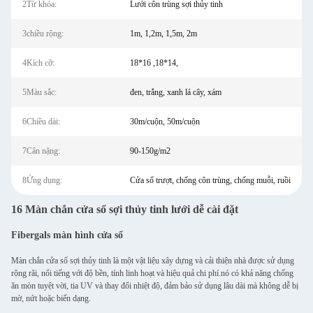
2Từ khóa:
Lưới côn trùng sợi thủy tinh
3chiều rộng:
1m, 1,2m, 1,5m, 2m
4Kích cỡ:
18*16 ,18*14,
5Màu sắc:
đen, trắng, xanh lá cây, xám
6Chiều dài:
30m/cuộn, 50m/cuộn
7Cân nặng:
90-150g/m2
8Ứng dụng:
Cửa sổ trượt, chống côn trùng, chống muỗi, ruồi
16 Màn chắn cửa sổ sợi thủy tinh lưới dễ cài đặt
Fibergals màn hình cửa sổ
Màn chắn cửa sổ sợi thủy tinh là một vật liệu xây dựng và cải thiện nhà được sử dụng
rộng rãi, nổi tiếng với độ bền, tính linh hoạt và hiệu quả chi phí.nó có khả năng chống
ăn mòn tuyệt vời, tia UV và thay đổi nhiệt độ, đảm bảo sử dụng lâu dài mà không dễ bị
mờ, nứt hoặc biến dạng.