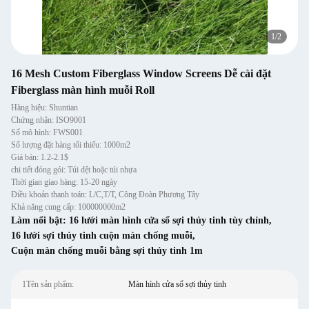
1
/
2
16 Mesh Custom Fiberglass Window Screens Dễ cài đặt
Fiberglass màn hình muỗi Roll
Hàng hiệu: Shuntian
Chứng nhận: ISO9001
Số mô hình: FWS001
Số lượng đặt hàng tối thiểu: 1000m2
Giá bán: 1.2-2.1$
chi tiết đóng gói: Túi dệt hoặc túi nhựa
Thời gian giao hàng: 15-20 ngày
Điều khoản thanh toán: L/C,T/T, Công Đoàn Phương Tây
Khả năng cung cấp: 100000000m2
Làm nổi bật:
16 lưới màn hình cửa sổ sợi thủy tinh tùy chỉnh
,
16 lưới sợi thủy tinh cuộn màn chống muỗi
,
Cuộn màn chống muỗi bằng sợi thủy tinh 1m
1Tên sản phẩm:
Màn hình cửa sổ sợi thủy tinh