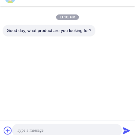
lita@screenmeshnet.com
Email
11:01 PM
Good day, what product are you looking for?
0086-13722831297
Điện thoại
Anping County Shuntian Silk Screen Products
Co., Ltd.
Anping County Shuntian Silk Screen Products Co., Ltd.
Nhận được giá tốt nhất
nói chuyện ngay.
nói chuyện ngay.