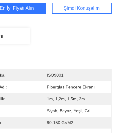
En İyi Fiyatı Alın
Şimdi Konuşalım.
mı
ika
ISO9001
Adı:
Fiberglas Pencere Ekranı
ik:
1m, 1,2m, 1,5m, 2m
:
Siyah, Beyaz, Yeşil, Gri
k:
90-150 Gr/m2