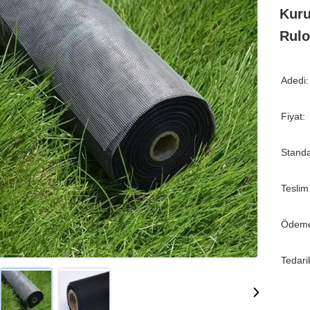
Kuru
Rulo
Adedi:
Fiyat:
Standa
Teslim
Ödeme
Tedari