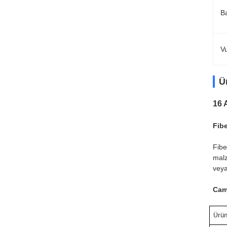
B
V
Ü
16 
Fibe
Fibe
malz
veya
Cam 
Ürün