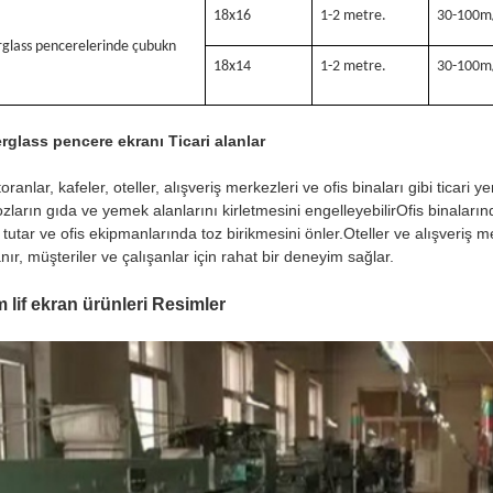
18x16
1-2 metre.
30-100m
rglass pencerelerinde çubuk
n
18x14
1-2 metre.
30-100m
rglass pencere ekranı Ticari alanlar
oranlar, kafeler, oteller, alışveriş merkezleri ve ofis binaları gibi ticari 
ozların gıda ve yemek alanlarını kirletmesini engelleyebilirOfis binalar
 tutar ve ofis ekipmanlarında toz birikmesini önler.Oteller ve alışveri
anır, müşteriler ve çalışanlar için rahat bir deneyim sağlar.
 lif ekran ürünleri Resimler