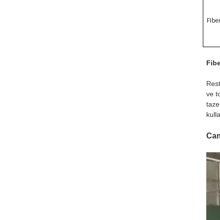
F
Ibe
Fibe
Rest
ve t
taze
kull
Cam