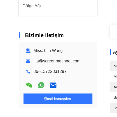
Gölge Ağı
Bizimle İletişim
Miss. Lita Wang
Ay
lita@screenmeshnet.com
M
86--13722831297
M
An
B
Şimdi konuşalım.
U