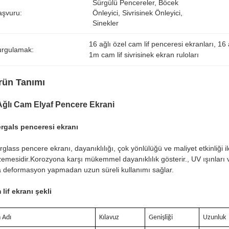
Sürgülü Pencereler, Böcek 
aşvuru:
Önleyici, Sivrisinek Önleyici, 
Sinekler
16 ağlı özel cam lif penceresi ekranları
, 
16 
urgulamak:
1m cam lif sivrisinek ekran ruloları
rün Tanımı
Ağlı Cam Elyaf Pencere Ekrani
rgals penceresi ekranı
rglass pencere ekranı, dayanıklılığı, çok yönlülüğü ve maliyet etkinliği i
emesidir.Korozyona karşı mükemmel dayanıklılık gösterir., UV ışınları v
 deformasyon yapmadan uzun süreli kullanımı sağlar.
lif ekranı şekli
 Adı
Kılavuz
Genişliği
Uzunluk