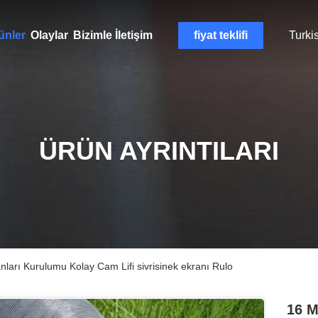
ünler
Olaylar
Bizimle İletişim
fiyat teklifi
Turki
ÜRÜN AYRINTILARI
ları Kurulumu Kolay Cam Lifi sivrisinek ekranı Rulo
16 M