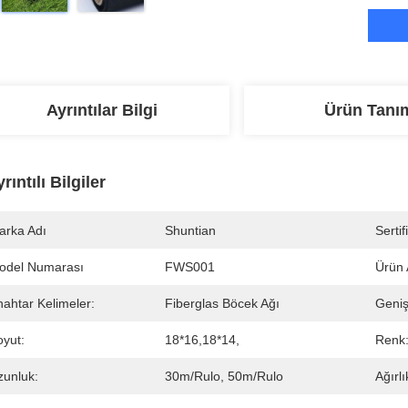
Ayrıntılar Bilgi
Ürün Tanı
rıntılı Bilgiler
arka Adı
Shuntian
Sertif
odel Numarası
FWS001
Ürün 
ahtar Kelimeler:
Fiberglas Böcek Ağı
Genişl
oyut:
18*16,18*14,
Renk
zunluk:
30m/rulo, 50m/rulo
Ağırlı