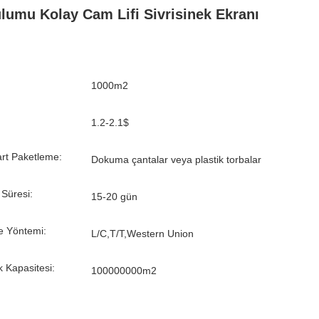
lumu Kolay Cam Lifi Sivrisinek Ekranı
1000m2
1.2-2.1$
rt Paketleme:
Dokuma çantalar veya plastik torbalar
 Süresi:
15-20 gün
 Yöntemi:
L/C,T/T,Western Union
k Kapasitesi:
100000000m2