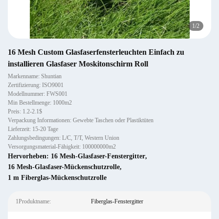
1
/
2
16 Mesh Custom Glasfaserfensterleuchten Einfach zu
installieren Glasfaser Moskitonschirm Roll
Markenname: Shuntian
Zertifizierung: ISO9001
Modellnummer: FWS001
Min Bestellmenge: 1000m2
Preis: 1.2-2.1$
Verpackung Informationen: Gewebte Taschen oder Plastiktüten
Lieferzeit: 15-20 Tage
Zahlungsbedingungen: L/C, T/T, Western Union
Versorgungsmaterial-Fähigkeit: 100000000m2
Hervorheben:
16 Mesh-Glasfaser-Fenstergitter
,
16 Mesh-Glasfaser-Mückenschutzrolle
,
1 m Fiberglas-Mückenschutzrolle
1Produktname:
Fiberglas-Fenstergitter