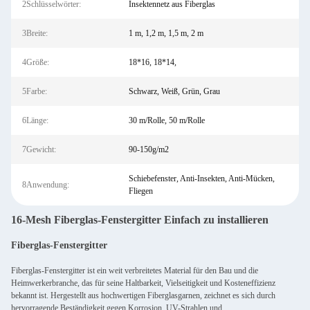
2Schlüsselwörter:
Insektennetz aus Fiberglas
3Breite:
1 m, 1,2 m, 1,5 m, 2 m
4Größe:
18*16, 18*14,
5Farbe:
Schwarz, Weiß, Grün, Grau
6Länge:
30 m/Rolle, 50 m/Rolle
7Gewicht:
90-150g/m2
Schiebefenster, Anti-Insekten, Anti-Mücken,
8Anwendung:
Fliegen
16-Mesh Fiberglas-Fenstergitter Einfach zu installieren
Fiberglas-Fenstergitter
Fiberglas-Fenstergitter ist ein weit verbreitetes Material für den Bau und die
Heimwerkerbranche, das für seine Haltbarkeit, Vielseitigkeit und Kosteneffizienz
bekannt ist. Hergestellt aus hochwertigen Fiberglasgarnen, zeichnet es sich durch
hervorragende Beständigkeit gegen Korrosion, UV-Strahlen und