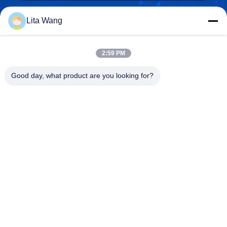
Lita Wang
lita@screenmeshnet.com
E-Mail
2:59 PM
Good day, what product are you looking for?
0086-13722831297
Telefon
Anping County Shuntian Silk Screen Products
Co., Ltd.
Anping County Shuntian Silk Screen Products Co., Ltd.