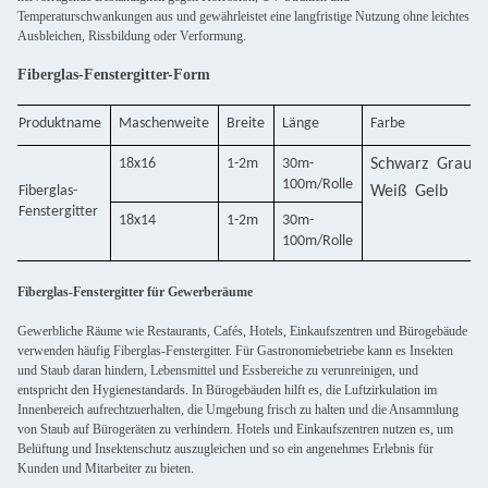
Temperaturschwankungen aus und gewährleistet eine langfristige Nutzung ohne leichtes
Ausbleichen, Rissbildung oder Verformung.
Fiberglas-Fenstergitter-Form
Produktname
Maschenweite
Breite
Länge
Farbe
18x16
1-2m
30m-
Schwarz
Grau
100m/Rolle
F
iberglas-
Weiß
Gelb
Fenstergitte
r
18x14
1-2m
30m-
100m/Rolle
Fiberglas-Fenstergitter für Gewerberäume
Gewerbliche Räume wie Restaurants, Cafés, Hotels, Einkaufszentren und Bürogebäude
verwenden häufig Fiberglas-Fenstergitter. Für Gastronomiebetriebe kann es Insekten
und Staub daran hindern, Lebensmittel und Essbereiche zu verunreinigen, und
entspricht den Hygienestandards. In Bürogebäuden hilft es, die Luftzirkulation im
Innenbereich aufrechtzuerhalten, die Umgebung frisch zu halten und die Ansammlung
von Staub auf Bürogeräten zu verhindern. Hotels und Einkaufszentren nutzen es, um
Belüftung und Insektenschutz auszugleichen und so ein angenehmes Erlebnis für
Kunden und Mitarbeiter zu bieten.