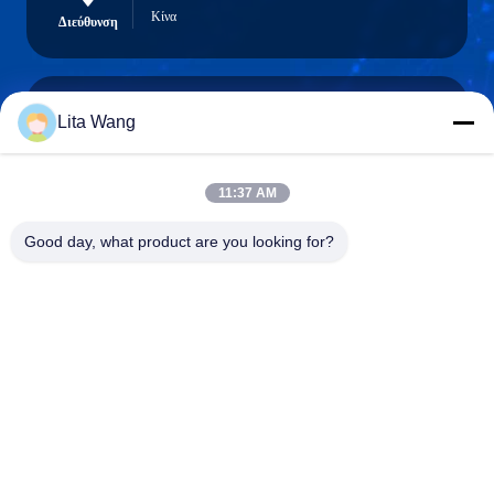
Κίνα
Διεύθυνση
Lita Wang
lita@screenmeshnet.com
Ηλεκτρονικό
ταχυδρομείο
11:37 AM
Good day, what product are you looking for?
0086-13722831297
Τηλεφώνημα
Anping County Shuntian Silk Screen Products
Co., Ltd.