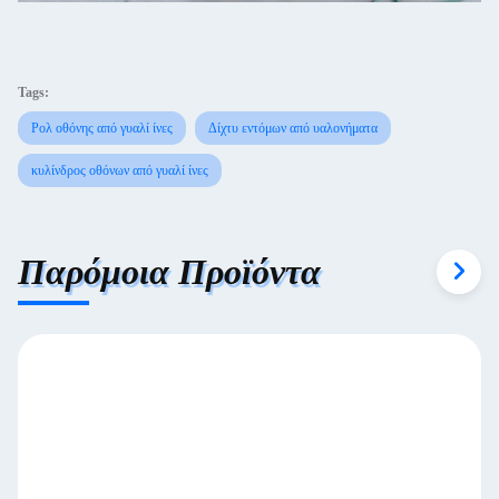
Tags:
Ρολ οθόνης από γυαλί ίνες
Δίχτυ εντόμων από υαλονήματα
κυλίνδρος οθόνων από γυαλί ίνες
Παρόμοια Προϊόντα