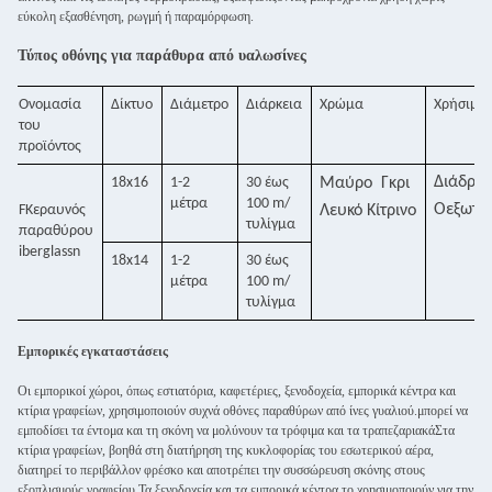
εύκολη εξασθένηση, ρωγμή ή παραμόρφωση.
Τύπος οθόνης για παράθυρα από υαλωσίνες
Ονομασία
Δίκτυο
Διάμετρο
Διάρκεια
Χρώμα
Χρήσιμο
του
προϊόντος
Διάδρο
18x16
1-2
30 έως
Μαύρο
Γκρι
μέτρα
100 m/
Ο
εξωτε
F
Κεραυνός
Λευκό
Κίτρινο
τυλίγμα
παραθύρου
iberglass
n
18x14
1-2
30 έως
μέτρα
100 m/
τυλίγμα
Εμπορικές εγκαταστάσεις
Οι εμπορικοί χώροι, όπως εστιατόρια, καφετέριες, ξενοδοχεία, εμπορικά κέντρα και
κτίρια γραφείων, χρησιμοποιούν συχνά οθόνες παραθύρων από ίνες γυαλιού.μπορεί να
εμποδίσει τα έντομα και τη σκόνη να μολύνουν τα τρόφιμα και τα τραπεζαριακάΣτα
κτίρια γραφείων, βοηθά στη διατήρηση της κυκλοφορίας του εσωτερικού αέρα,
διατηρεί το περιβάλλον φρέσκο και αποτρέπει την συσσώρευση σκόνης στους
εξοπλισμούς γραφείου.Τα ξενοδοχεία και τα εμπορικά κέντρα το χρησιμοποιούν για την