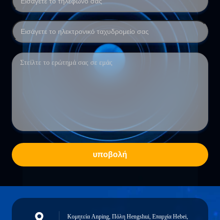
υποβολή
Κομητεία Anping, Πόλη Hengshui, Επαρχία Hebei,