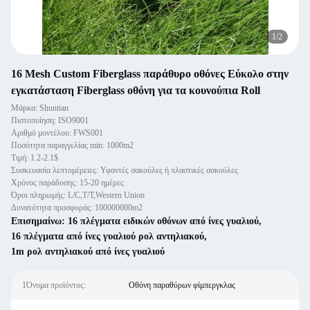
1
/
2
16 Mesh Custom Fiberglass παράθυρο οθόνες Εύκολο στην
εγκατάσταση Fiberglass οθόνη για τα κουνούπια Roll
Μάρκα: Shuntian
Πιστοποίηση: ISO9001
Αριθμό μοντέλου: FWS001
Ποσότητα παραγγελίας min: 1000m2
Τιμή: 1.2-2.1$
Συσκευασία λεπτομέρειες: Υφαντές σακούλες ή πλαστικές σακούλες
Χρόνος παράδοσης: 15-20 ημέρες
Όροι πληρωμής: L/C,T/T,Western Union
Δυνατότητα προσφοράς: 100000000m2
Επισημαίνω:
16 πλέγματα ειδικών οθόνων από ίνες γυαλιού
,
16 πλέγματα από ίνες γυαλιού ρολ αντηλιακού
,
1m ρολ αντηλιακού από ίνες γυαλιού
1Όνομα προϊόντος:
Οθόνη παραθύρων φίμπεργκλας