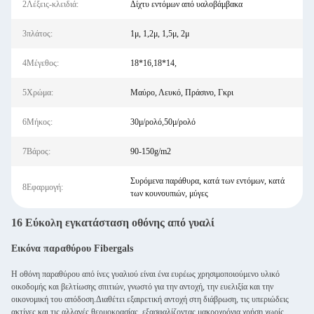
2Λέξεις-κλειδιά:
Δίχτυ εντόμων από υαλοβάμβακα
3πλάτος:
1μ, 1,2μ, 1,5μ, 2μ
4Μέγεθος:
18*16,18*14,
5Χρώμα:
Μαύρο, Λευκό, Πράσινο, Γκρι
6Μήκος:
30μ/ρολό,50μ/ρολό
7Βάρος:
90-150g/m2
Συρόμενα παράθυρα, κατά των εντόμων, κατά
8Εφαρμογή:
των κουνουπιών, μύγες
16 Εύκολη εγκατάσταση οθόνης από γυαλί
Εικόνα παραθύρου Fibergals
Η οθόνη παραθύρου από ίνες γυαλιού είναι ένα ευρέως χρησιμοποιούμενο υλικό
οικοδομής και βελτίωσης σπιτιών, γνωστό για την αντοχή, την ευελιξία και την
οικονομική του απόδοση.Διαθέτει εξαιρετική αντοχή στη διάβρωση, τις υπεριώδεις
ακτίνες και τις αλλαγές θερμοκρασίας, εξασφαλίζοντας μακροχρόνια χρήση χωρίς