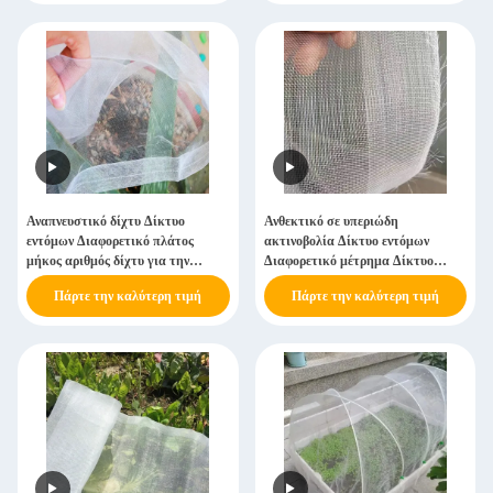
Αναπνευστικό δίχτυ Δίκτυο
Ανθεκτικό σε υπεριώδη
εντόμων Διαφορετικό πλάτος
ακτινοβολία Δίκτυο εντόμων
μήκος αριθμός δίχτυ για την
Διαφορετικό μέτρημα Δίκτυο
προστασία των καλλιεργειών
μεγέθους Custom Roll για φρούτα
Πάρτε την καλύτερη τιμή
Πάρτε την καλύτερη τιμή
λαχανικών
Tree Anti Bird Cover