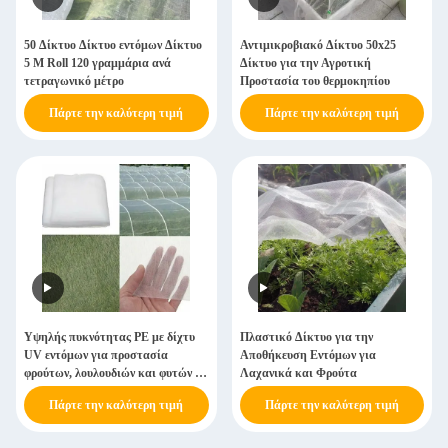
50 Δίκτυο Δίκτυο εντόμων Δίκτυο
Αντιμικροβιακό Δίκτυο 50x25
5 M Roll 120 γραμμάρια ανά
Δίκτυο για την Αγροτική
τετραγωνικό μέτρο
Προστασία του θερμοκηπίου
Πάρτε την καλύτερη τιμή
Πάρτε την καλύτερη τιμή
Υψηλής πυκνότητας PE με δίχτυ
Πλαστικό Δίκτυο για την
UV εντόμων για προστασία
Αποθήκευση Εντόμων για
φρούτων, λουλουδιών και φυτών σε
Λαχανικά και Φρούτα
εξωτερικούς χώρους
Πάρτε την καλύτερη τιμή
Πάρτε την καλύτερη τιμή