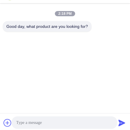
Ελαφρύ Δίκτυο 40 Δίκτυων
Γεωργικό δίχτυ εντομοπροστασίας
Εντόμων 4 Μέτρα 100 Γκράμ
4μ πλάτος 50 πλέξεις υλικό HDPE
Προστατεύει Φρούτα και Φυτά
με UV
2:18 PM
Πάρτε την καλύτερη τιμή
Πάρτε την καλύτερη τιμή
Good day, what product are you looking for?
50 Δίκτυο για την προστασία των
Λευκή οθόνη εντόμων 50 Mesh 5m
φρούτων και των λαχανικών
για Αντικουνουπική οθόνη
θερμοκηπίου
Πάρτε την καλύτερη τιμή
Πάρτε την καλύτερη τιμή
Συνομιλία τώρα