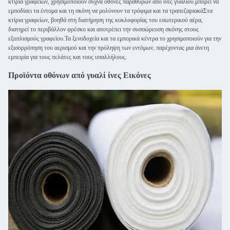
κτίρια γραφείων, χρησιμοποιούν συχνά οθόνες παραθύρων από ίνες γυαλιού.μπορεί να
εμποδίσει τα έντομα και τη σκόνη να μολύνουν τα τρόφιμα και τα τραπεζαριακάΣτα
κτίρια γραφείων, βοηθά στη διατήρηση της κυκλοφορίας του εσωτερικού αέρα,
διατηρεί το περιβάλλον φρέσκο και αποτρέπει την συσσώρευση σκόνης στους
εξοπλισμούς γραφείου.Τα ξενοδοχεία και τα εμπορικά κέντρα το χρησιμοποιούν για την
εξισορρόπηση του αερισμού και την πρόληψη των εντόμων, παρέχοντας μια άνετη
εμπειρία για τους πελάτες και τους υπαλλήλους.
Προϊόντα οθόνων από γυαλί ίνες Εικόνες