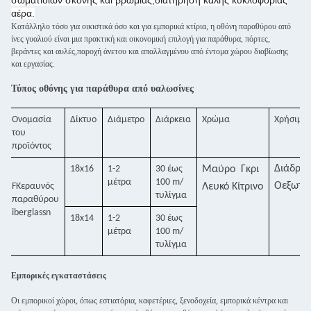
σωματιδίων σκόνης και βρωμιάς,διατήρηση καλής κυκλοφορίας
αέρα.
Κατάλληλο τόσο για οικιστικά όσο και για εμπορικά κτίρια, η οθόνη παραθύρου από
ίνες γυαλιού είναι μια πρακτική και οικονομική επιλογή για παράθυρα, πόρτες,
βεράντες και αυλές,παροχή άνετου και απαλλαγμένου από έντομα χώρου διαβίωσης
και εργασίας.
Τύπος οθόνης για παράθυρα από υαλωσίνες
Ονομασία
Δίκτυο
Διάμετρο
Διάρκεια
Χρώμα
Χρήσιμο
του
προϊόντος
Διάδρο
18x16
1-2
30 έως
Μαύρο
Γκρι
μέτρα
100 m/
Ο
εξωτε
F
Κεραυνός
Λευκό
Κίτρινο
τυλίγμα
παραθύρου
iberglass
n
18x14
1-2
30 έως
μέτρα
100 m/
τυλίγμα
Εμπορικές εγκαταστάσεις
Οι εμπορικοί χώροι, όπως εστιατόρια, καφετέριες, ξενοδοχεία, εμπορικά κέντρα και