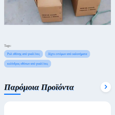
Tags:
Ρολ οθόνης από γυαλί ίνες
Δίχτυ εντόμων από υαλονήματα
κυλίνδρος οθόνων από γυαλί ίνες
Παρόμοια Προϊόντα