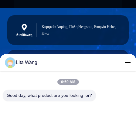
Κομητεία Anping, Πόλη Hengshui, Επαρχία Hebei,
Κίνα
Διεύθυνση
Lita Wang
lita@screenmeshnet.com
Ηλεκτρονικό
ταχυδρομείο
6:59 AM
Good day, what product are you looking for?
0086-13722831297
Τηλεφώνημα