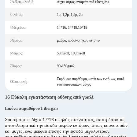
2Λέξεις-κλειδιά:
Δίχτυ σήτας εντόμων από fiberglass
3πλάτος:
1μ, 1,2μ, 1,5μ, 2μ
4Μέγεθος:
14*16, 14*18,16*18
5Χρώμα:
μαύρο, πράσινο, γκρι, κίτρινο
6Μήκος:
50m/roll, 100m/roll
7Βάρος:
90-150g/m2
Συρόμενα παράθυρα, κατά των εντόμων, κατά
8Εφαρμογή:
των κουνουπιών, μύγες
16 Εύκολη εγκατάσταση οθόνης από γυαλί
Εικόνα παραθύρου Fibergals
Χρησιμοποιεί δίχτυ 17*16 υψηλής πυκνότητας, αποτρέποντας
αποτελεσματικά την είσοδο μικρών εντόμων, όπως κουνουπιών
και μύγες, ενώ μειώνει επίσης την είσοδο μεγαλύτερων