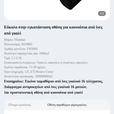
1
/
2
Εύκολο στην εγκατάσταση οθόνη για κουνούπια από ίνες
από γυαλί
Μάρκα: Shuntian
Πιστοποίηση: ISO9001
Αριθμό μοντέλου: FWS001
Ποσότητα παραγγελίας min: 1000m2
Τιμή: 1.2-2.1$
Συσκευασία λεπτομέρειες: Υφαντές σακούλες ή πλαστικές σακούλες
Χρόνος παράδοσης: 15-20 ημέρες
Όροι πληρωμής: L/C,T/T,Western Union
Δυνατότητα προσφοράς: 100000000m2
Επισημαίνω:
Εικόνα παραθύρου από ίνες γυαλιού 16 πλέγματος
,
Διάφραγμα αντιμυκητίων από ίνες γυαλιού 16 ματιών
,
1m προστατευτική οθόνη από κουνούπια από γυαλί
1Όνομα προϊόντος:
Οθόνη παραθύρων φίμπεργκλας