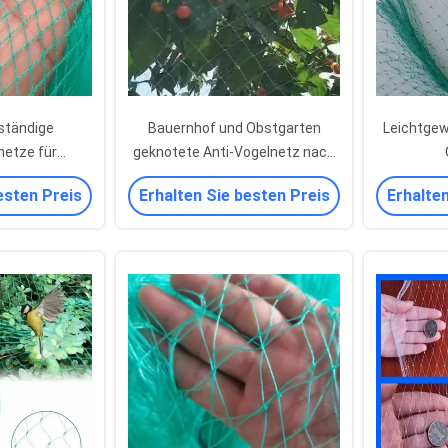
ständige
Bauernhof und Obstgarten
Leichtgew
netze für
geknotete Anti-Vogelnetz nach
nzen und
Kundenwunsch
esten Preis
Erhalten Sie besten Preis
Erhalten
ume