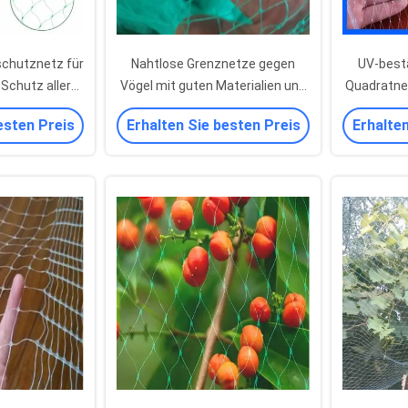
schutznetz für
Nahtlose Grenznetze gegen
UV-best
Schutz aller
Vögel mit guten Materialien und
Quadratne
rüchten
verschiedenen Maschengrößen
Ma
esten Preis
Erhalten Sie besten Preis
Erhalten