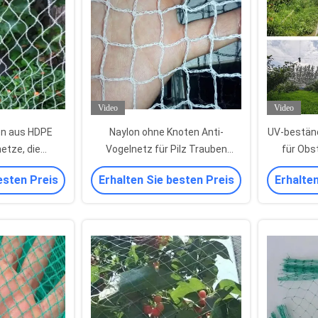
Video
Video
en aus HDPE
Naylon ohne Knoten Anti-
UV-bestän
etze, die
Vogelnetz für Pilz Trauben
für Ob
 fangen
Obstbaum
Vog
esten Preis
Erhalten Sie besten Preis
Erhalten