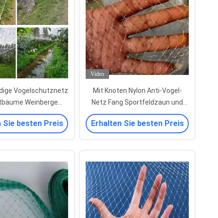
Video
dige Vogelschutznetz
Mit Knoten Nylon Anti-Vogel-
stbäume Weinberge
Netz Fang Sportfeldzaun und
elsicher Ernte
Fischernetz
 Sie besten Preis
Erhalten Sie besten Preis