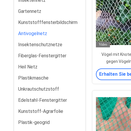
Insektennetz
Gartennetz
Kunststofffensterbildschirm
Antivogelnetz
Insektenschutznetze
Video
Vögel mit Knot
Fiberglas-Fenstergitter
gegen Vögeln
Heil Netz
Obstbäume
Erhalten Sie b
Plastikmasche
Unkrautschutzstoff
Edelstahl-Fenstergitter
Kunststoff-Agrarfolie
Plastik-geogrid