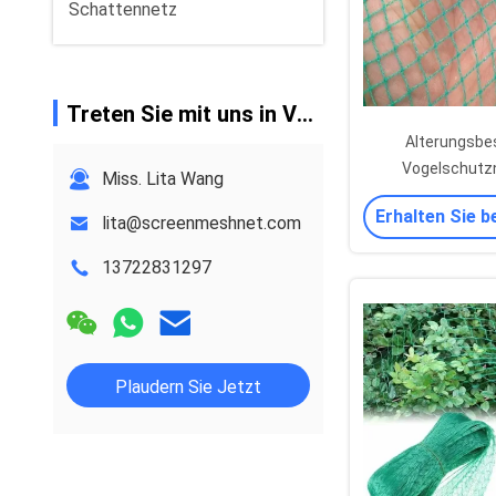
Schattennetz
Treten Sie mit uns in Verbindung
Alterungsbe
Vogelschutz
Miss. Lita Wang
Gemüsepfla
Erhalten Sie b
lita@screenmeshnet.com
Obstbä
13722831297
Plaudern Sie Jetzt