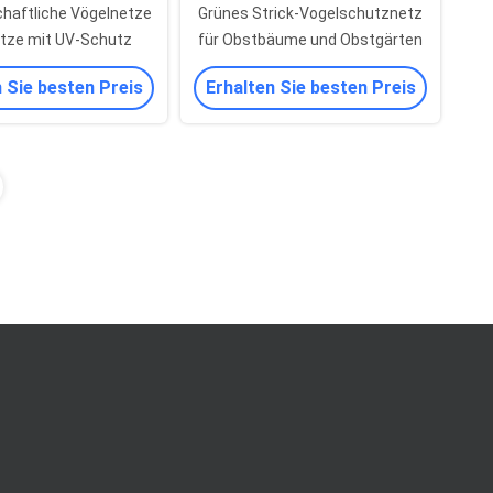
haftliche Vögelnetze
Grünes Strick-Vogelschutznetz
tze mit UV-Schutz
für Obstbäume und Obstgärten
 Sie besten Preis
Erhalten Sie besten Preis