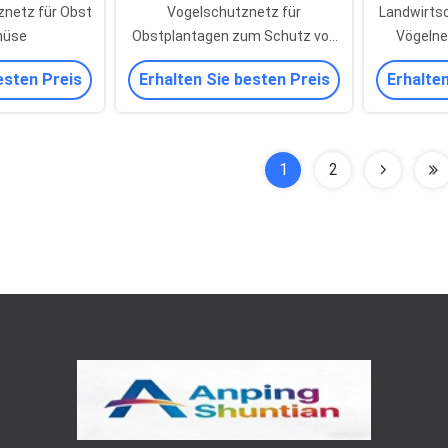
znetz für Obst
Vogelschutznetz für
Landwirtsc
müse
Obstplantagen zum Schutz von
Vögelne
Blaubeeren und Trauben
esten Preis
Erhalten Sie besten Preis
Erhalten
1
2