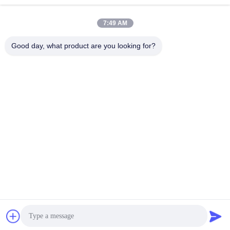
lita@screenmeshnet.com
E-Mail
7:49 AM
Good day, what product are you looking for?
0086-13722831297
Telefon
Anping County Shuntian Silk Screen Products
Co., Ltd.
Anping County Shuntian Silk Screen Products Co., Ltd.
Plaudern Sie Jetzt