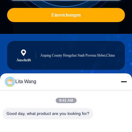
Einreichungen
Anping County Hengshui Stadt Provinz Hebei,China
Anschrift
Lita Wang
lita@screenmeshnet.com
E-Mail
9:41 AM
Good day, what product are you looking for?
0086-13722831297
Telefon