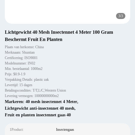
3
/
3
Lichtgewicht 40 Mesh Insectennet 4 Meter 100 Gram
Beschermt Fruit En Planten
Plaats van herkomst: China
Merknaam: Shuntian
Certificering: ISO9001
Modelnummer: IN02
Min. bestelaantal: 1000m2
Prijs: $0.9-1.9
Verpakking Details: plastic zak
Levertijd: 15 dagen
Betalingscondities: T/T,L/C,Western Union
Levering vermogen: 10000000000m2
Markeren:
40 mesh insectennet 4 Meter
,
Lichtgewicht anti-insectennet 40 mesh
,
Fruit en planten insectennet gaas 40
1Product:
Insectengaas