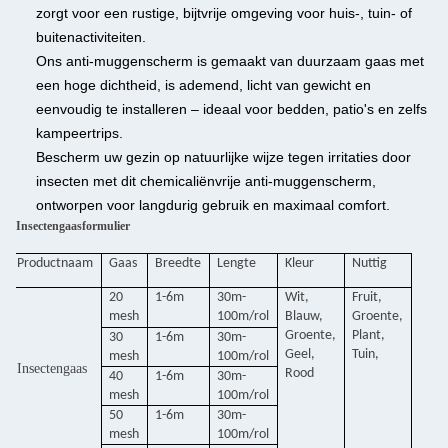
zorgt voor een rustige, bijtvrije omgeving voor huis-, tuin- of
buitenactiviteiten.
Ons anti-muggenscherm is gemaakt van duurzaam gaas met
een hoge dichtheid, is ademend, licht van gewicht en
eenvoudig te installeren – ideaal voor bedden, patio's en zelfs
kampeertrips.
Bescherm uw gezin op natuurlijke wijze tegen irritaties door
insecten met dit chemicaliënvrije anti-muggenscherm,
ontworpen voor langdurig gebruik en maximaal comfort.
Insectengaasformulier
Productnaam
Gaas
Breedte
Lengte
Kleur
Nuttig
20
1-6m
30m-
Wit,
Fruit,
mesh
100m/rol
Blauw,
Groente,
Groente,
Plant,
30
1-6m
30m-
Geel,
Tuin,
mesh
100m/rol
Insectengaas
Rood
40
1-6m
30m-
mesh
100m/rol
50
1-6m
30m-
mesh
100m/rol