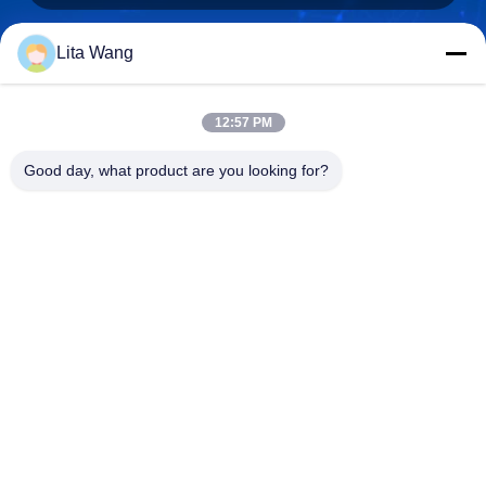
Lita Wang
lita@screenmeshnet.com
E-mail
12:57 PM
Good day, what product are you looking for?
0086-13722831297
Telefoon
Anping County Shuntian Silk Screen Products
Co., Ltd.
Anping County Shuntian Silk Screen Products Co., Ltd.