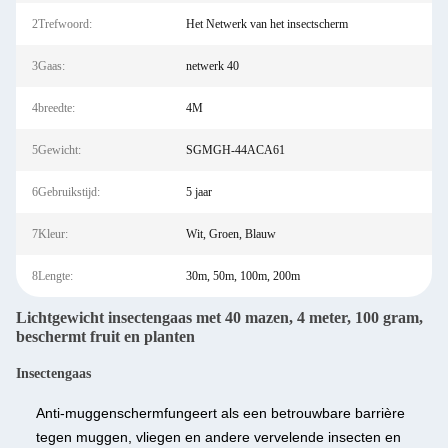
2Trefwoord:
Het Netwerk van het insectscherm
3Gaas:
netwerk 40
4breedte:
4M
5Gewicht:
SGMGH-44ACA61
6Gebruikstijd:
5 jaar
7Kleur:
Wit, Groen, Blauw
8Lengte:
30m, 50m, 100m, 200m
Lichtgewicht insectengaas met 40 mazen, 4 meter, 100 gram,
beschermt fruit en planten
Insectengaas
Anti-muggenscherm
fungeert als een betrouwbare barrière
tegen muggen, vliegen en andere vervelende insecten en