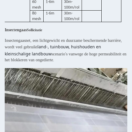
60
1-6m
30m-
mesh
100m/rol
80
1-6m
30m-
mesh
100m/rol
Insectengaas
Sollicitatie
Insectengaasnet, een lichtgewicht en duurzame beschermende barrière,
land-, tuinbouw, huishouden en
wordt veel gebruikt
kleinschalige landbouw
scenario's vanwege de hoge permeabiliteit en
het blokkeren van ongedierte.