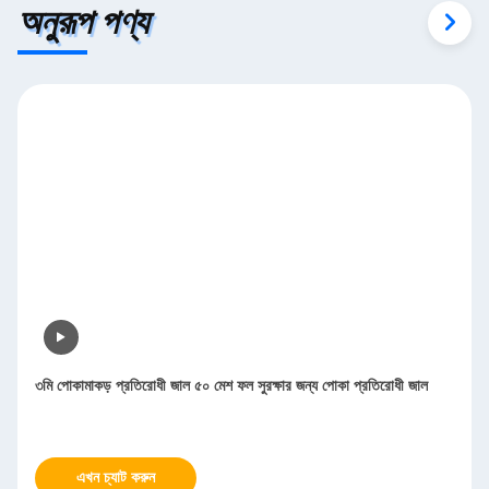
অনুরূপ পণ্য
৩মি পোকামাকড় প্রতিরোধী জাল ৫০ মেশ ফল সুরক্ষার জন্য পোকা প্রতিরোধী জাল
এখন চ্যাট করুন