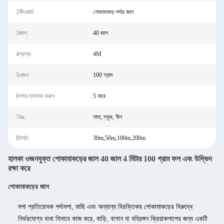
2কীওয়ার্ড:
পোকামাকড় পর্দার জাল
3জাল:
40 জাল
4প্রস্থ:
4M
5ওজন:
100 গ্রাম
6সময় ব্যবহার করুন:
5 বছর
7রঙ:
সাদা, সবুজ, নীল
8দৈর্ঘ্য:
30m,50m,100m,200m
হালকা ওজনযুক্ত পোকামাকড়ের জাল 40 জাল 4 মিটার 100 গ্রাম ফল এবং উদ্ভিদ
রক্ষা করে
পোকামাকড়ের জাল
মশা প্রতিরোধক পর্দা
মশা, মাছি এবং অন্যান্য বিরক্তিকর পোকামাকড়ের বিরুদ্ধে
নির্ভরযোগ্য বাধা হিসাবে কাজ করে, বাড়ি, বাগান বা বহিরঙ্গন ক্রিয়াকলাপের জন্য একটি