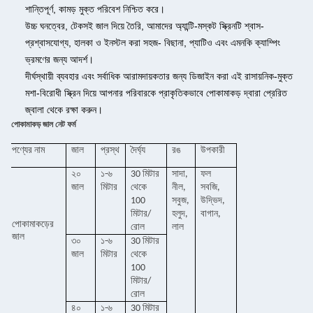
শান্তিপূর্ণ, কামড় মুক্ত পরিবেশ নিশ্চিত করে।
উচ্চ ঘনত্বের, টেকসই জাল দিয়ে তৈরি, আমাদের অ্যান্টি-মস্কট স্ক্রিনটি শ্বাস-
প্রশ্বাসযোগ্য, হালকা ও ইনস্টল করা সহজ- বিছানা, প্যাটিও এবং এমনকি ক্যাম্পিং
ভ্রমণের জন্য আদর্শ।
দীর্ঘস্থায়ী ব্যবহার এবং সর্বাধিক আরামদায়কতার জন্য ডিজাইন করা এই রাসায়নিক-মুক্ত
মশা-বিরোধী স্ক্রিন দিয়ে আপনার পরিবারকে প্রাকৃতিকভাবে পোকামাকড় দ্বারা প্রেরিত
জ্বালা থেকে রক্ষা করুন।
পোকামাকড় জাল নেট ফর্ম
পণ্যের নাম
জাল
প্রস্থ
দৈর্ঘ্য
রঙ
উপকারী
২০
১-৬
30 মিটার
সাদা,
ফল
জাল
মিটার
থেকে
নীল,
সবজি,
100
সবুজ,
উদ্ভিদ,
মিটার/
হলুদ,
বাগান,
পোকামাকড়ের
রোল
লাল
জাল
৩০
১-৬
30 মিটার
জাল
মিটার
থেকে
100
মিটার/
রোল
৪০
১-৬
30 মিটার