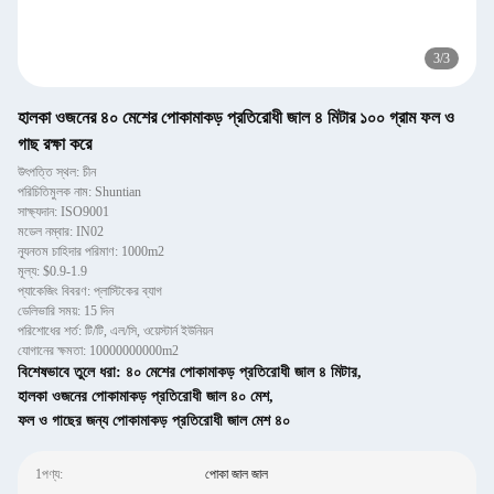
3
/
3
হালকা ওজনের ৪০ মেশের পোকামাকড় প্রতিরোধী জাল ৪ মিটার ১০০ গ্রাম ফল ও
গাছ রক্ষা করে
উৎপত্তি স্থল: চীন
পরিচিতিমুলক নাম: Shuntian
সাক্ষ্যদান: ISO9001
মডেল নম্বার: IN02
ন্যূনতম চাহিদার পরিমাণ: 1000m2
মূল্য: $0.9-1.9
প্যাকেজিং বিবরণ: প্লাস্টিকের ব্যাগ
ডেলিভারি সময়: 15 দিন
পরিশোধের শর্ত: টি/টি, এল/সি, ওয়েস্টার্ন ইউনিয়ন
যোগানের ক্ষমতা: 10000000000m2
বিশেষভাবে তুলে ধরা:
৪০ মেশের পোকামাকড় প্রতিরোধী জাল ৪ মিটার
,
হালকা ওজনের পোকামাকড় প্রতিরোধী জাল ৪০ মেশ
,
ফল ও গাছের জন্য পোকামাকড় প্রতিরোধী জাল মেশ ৪০
1পণ্য:
পোকা জাল জাল