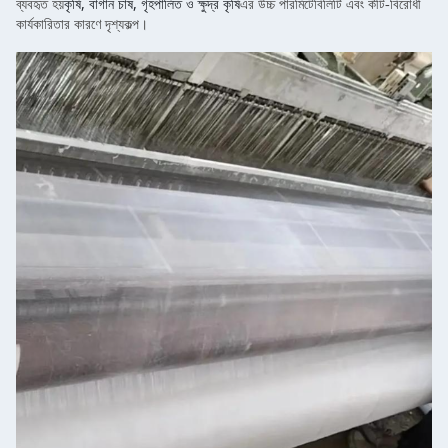
কৃষি, বাগান চাষ, গৃহপালিত ও ক্ষুদ্র কৃষি
ব্যবহৃত হয়
এর উচ্চ পারমিটেবিলিটি এবং কীট-বিরোধী
কার্যকারিতার কারণে দৃশ্যকল্প।