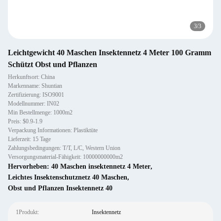
3
/
3
Leichtgewicht 40 Maschen Insektennetz 4 Meter 100 Gramm
Schützt Obst und Pflanzen
Herkunftsort: China
Markenname: Shuntian
Zertifizierung: ISO9001
Modellnummer: IN02
Min Bestellmenge: 1000m2
Preis: $0.9-1.9
Verpackung Informationen: Plastiktüte
Lieferzeit: 15 Tage
Zahlungsbedingungen: T/T, L/C, Western Union
Versorgungsmaterial-Fähigkeit: 10000000000m2
Hervorheben:
40 Maschen insektennetz 4 Meter
,
Leichtes Insektenschutznetz 40 Maschen
,
Obst und Pflanzen Insektennetz 40
1Produkt:
Insektennetz