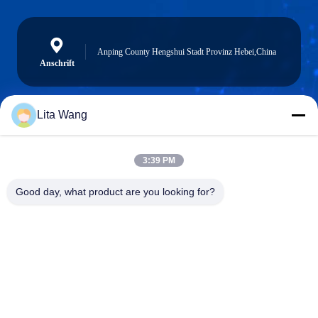
Anping County Hengshui Stadt Provinz Hebei,China
Anschrift
Lita Wang
lita@screenmeshnet.com
E-Mail
3:39 PM
Good day, what product are you looking for?
0086-13722831297
Telefon
Anping County Shuntian Silk Screen Products