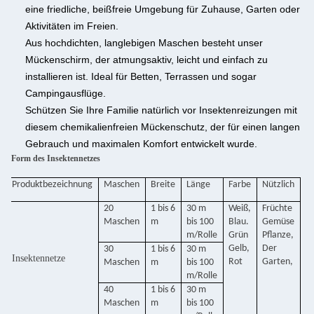
eine friedliche, beißfreie Umgebung für Zuhause, Garten oder
Aktivitäten im Freien.
Aus hochdichten, langlebigen Maschen besteht unser
Mückenschirm, der atmungsaktiv, leicht und einfach zu
installieren ist. Ideal für Betten, Terrassen und sogar
Campingausflüge.
Schützen Sie Ihre Familie natürlich vor Insektenreizungen mit
diesem chemikalienfreien Mückenschutz, der für einen langen
Gebrauch und maximalen Komfort entwickelt wurde.
Form des Insektennetzes
Produktbezeichnung
Maschen
Breite
Länge
Farbe
Nützlich
20
1 bis 6
30 m
Weiß,
Früchte
Maschen
m
bis 100
Blau.
Gemüse
m/Rolle
Grün
Pflanze,
Gelb,
Der
30
1 bis 6
30 m
Insektennetze
Rot
Garten,
Maschen
m
bis 100
m/Rolle
40
1 bis 6
30 m
Maschen
m
bis 100