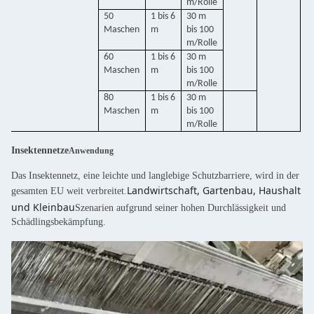
m/Rolle
50
1 bis 6
30 m
Maschen
m
bis 100
m/Rolle
60
1 bis 6
30 m
Maschen
m
bis 100
m/Rolle
80
1 bis 6
30 m
Maschen
m
bis 100
m/Rolle
Insektennetze
Anwendung
Das Insektennetz, eine leichte und langlebige Schutzbarriere, wird in der
Landwirtschaft, Gartenbau, Haushalt
gesamten EU weit verbreitet.
und Kleinbau
Szenarien aufgrund seiner hohen Durchlässigkeit und
Schädlingsbekämpfung.