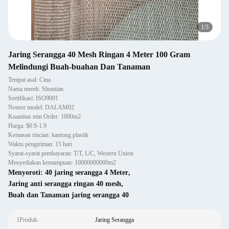
1
/
3
Jaring Serangga 40 Mesh Ringan 4 Meter 100 Gram
Melindungi Buah-buahan Dan Tanaman
Tempat asal: Cina
Nama merek: Shuntian
Sertifikasi: ISO9001
Nomor model: DALAM02
Kuantitas min Order: 1000m2
Harga: $0.9-1.9
Kemasan rincian: kantong plastik
Waktu pengiriman: 15 hari
Syarat-syarat pembayaran: T/T, L/C, Western Union
Menyediakan kemampuan: 10000000000m2
Menyoroti:
40 jaring serangga 4 Meter
,
Jaring anti serangga ringan 40 mesh
,
Buah dan Tanaman jaring serangga 40
1Produk:
Jaring Serangga