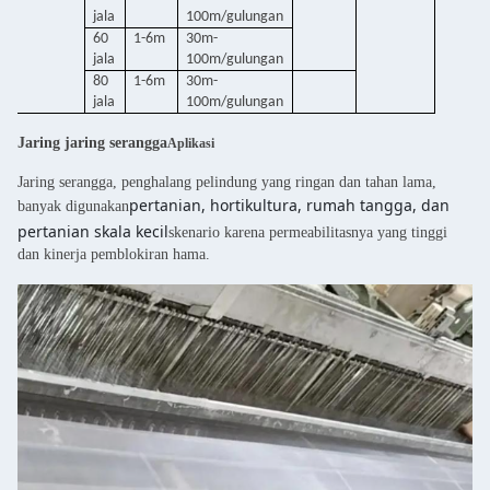
jala
100m/gulungan
60
1-6m
30m-
jala
100m/gulungan
80
1-6m
30m-
jala
100m/gulungan
Jaring jaring serangga
Aplikasi
Jaring serangga, penghalang pelindung yang ringan dan tahan lama,
pertanian, hortikultura, rumah tangga, dan
banyak digunakan
pertanian skala kecil
skenario karena permeabilitasnya yang tinggi
dan kinerja pemblokiran hama.