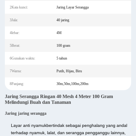
2Kata kunci:
Jaring Layar Serangga
3Jala:
40 jaring
4lebar:
4M
5Berat:
100 gram
6Gunakan waktu:
5 tahun
7Warna:
Putih, Hijau, Biru
8Panjang:
30m,50m,100m,200m
Jaring Serangga Ringan 40 Mesh 4 Meter 100 Gram
Melindungi Buah dan Tanaman
Jaring jaring serangga
Layar anti nyamuk
bertindak sebagai penghalang yang andal
terhadap nyamuk, lalat, dan serangga pengganggu lainnya,