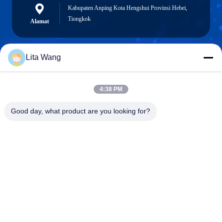
Kabupaten Anping Kota Hengshui Provinsi Hebei,
Tiongkok
Alamat
Lita Wang
lita@screenmeshnet.com
E-mail
4:38 PM
Good day, what product are you looking for?
0086-13722831297
Telepon
Anping County Shuntian Silk Screen Products
Co., Ltd.