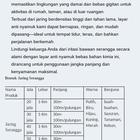
memastikan lingkungan yang damai dan bebas gigitan untuk
aktivitas di rumah, taman, atau di luar ruangan.
Terbuat dari jaring berdensitas tinggi dan tahan lama, layar
anti nyamuk kami dapat bernapas, ringan, dan mudah
dipasang—ideal untuk tempat tidur, teras, dan bahkan
perjalanan berkemah.
Lindungi keluarga Anda dari iritasi bawaan serangga secara
alami dengan layar anti nyamuk bebas bahan kimia ini,
dirancang untuk penggunaan jangka panjang dan
kenyamanan maksimal.
Bentuk Jaring Serangga
Nama
Jala
Lebar
Panjang
Warna
Berguna
Produk
20
1-6m
30m-
Putih,
buah-
jala
100m/gulungan
Biru,
buahan,
Hijau,
Sayuran,
30
1-6m
30m-
Kuning,
Tanaman,
jala
100m/gulungan
Jaring
Merah
Kebun,
40
1-6m
30m-
Serangga
jala
100m/gulungan
50
1-6m
30m-