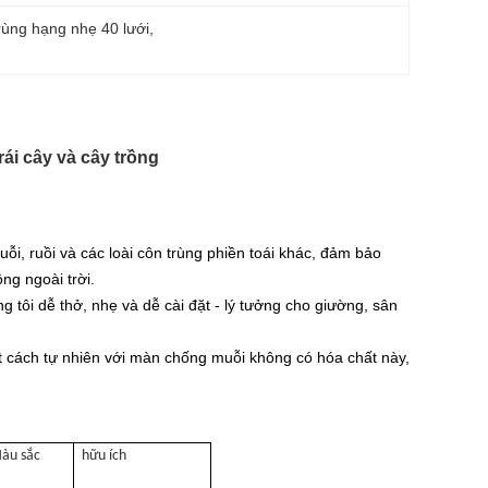
ùng hạng nhẹ 40 lưới
, 
ái cây và cây trồng
ỗi, ruồi và các loài côn trùng phiền toái khác, đảm bảo
ng ngoài trời.
tôi dễ thở, nhẹ và dễ cài đặt - lý tưởng cho giường, sân
ột cách tự nhiên với màn chống muỗi không có hóa chất này,
àu sắc
hữu ích