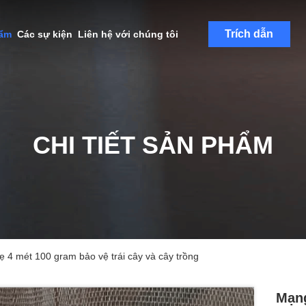
Trích dẫn
hẩm
Các sự kiện
Liên hệ với chúng tôi
CHI TIẾT SẢN PHẨM
ẹ 4 mét 100 gram bảo vệ trái cây và cây trồng
Mạng