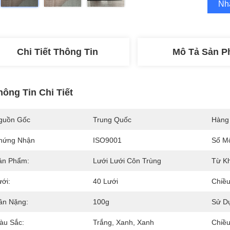
Nh
Chi Tiết Thông Tin
Mô Tả Sản 
hông Tin Chi Tiết
guồn Gốc
Trung Quốc
Hàng
hứng Nhận
ISO9001
Số M
ản Phẩm:
Lưới Lưới Côn Trùng
Từ K
ưới:
40 Lưới
Chiều
ân Nặng:
100g
Sử Dụ
àu Sắc:
Trắng, Xanh, Xanh
Chiều