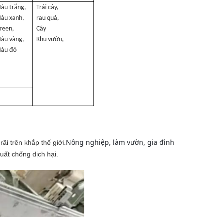
àu trắng,
Trái cây,
àu xanh,
rau quả,
reen,
Cây
àu vàng,
Khu vườn,
àu đỏ
Nông nghiệp, làm vườn, gia đình
i trên khắp thế giới.
uất chống dịch hại.