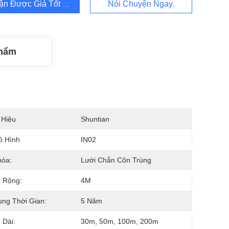
ận Được Giá Tốt Nhất
Nói Chuyện Ngay.
Phẩm
 Hiệu
Shuntian
ô Hình
IN02
hóa:
Lưới Chắn Côn Trùng
 Rộng:
4M
ng Thời Gian:
5 Năm
 Dài:
30m, 50m, 100m, 200m