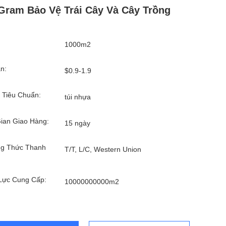
Gram Bảo Vệ Trái Cây Và Cây Trồng
1000m2
n:
$0.9-1.9
 Tiêu Chuẩn:
túi nhựa
ian Giao Hàng:
15 ngày
g Thức Thanh
T/T, L/C, Western Union
Lực Cung Cấp:
10000000000m2