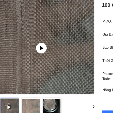
100 
MOQ:
Giá Bá
Bao Bì
Thời G
Phươn
Toán:
Năng 