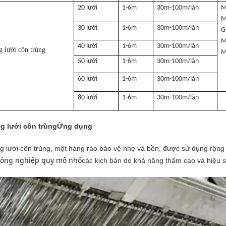
20 lưới
1-6m
30m-100m/lăn
M
M
30 lưới
1-6m
30m-100m/lăn
G
M
40 lưới
1-6m
30m-100m/lăn
 lưới côn trùng
M
50 lưới
1-6m
30m-100m/lăn
60 lưới
1-6m
30m-100m/lăn
80 lưới
1-6m
30m-100m/lăn
g lưới côn trùng
Ứng dụng
 lưới côn trùng, một hàng rào bảo vệ nhẹ và bền, được sử dụng rộng rã
nông nghiệp quy mô nhỏ
các kịch bản do khả năng thấm cao và hiệu s