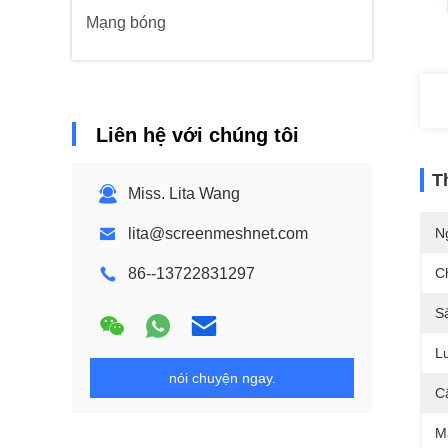
Mạng bóng
Liên hệ với chúng tôi
T
Miss. Lita Wang
lita@screenmeshnet.com
N
86--13722831297
C
S
L
nói chuyện ngay.
C
M