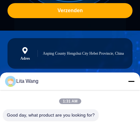
Verzenden
Anping County Hengshui City Hebei Provincie, China
Adres
Lita Wang
lita@screenmeshnet.com
E-mail
1:31 AM
Good day, what product are you looking for?
0086-13722831297
Telefoon