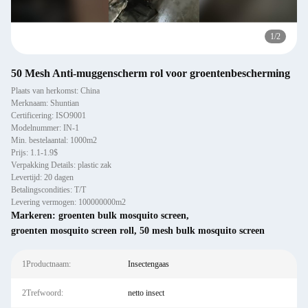
1
/
2
50 Mesh Anti-muggenscherm rol voor groentenbescherming
Plaats van herkomst: China
Merknaam: Shuntian
Certificering: ISO9001
Modelnummer: IN-1
Min. bestelaantal: 1000m2
Prijs: 1.1-1.9$
Verpakking Details: plastic zak
Levertijd: 20 dagen
Betalingscondities: T/T
Levering vermogen: 100000000m2
Markeren:
groenten bulk mosquito screen
,
groenten mosquito screen roll
,
50 mesh bulk mosquito screen
1Productnaam:
Insectengaas
2Trefwoord:
netto insect