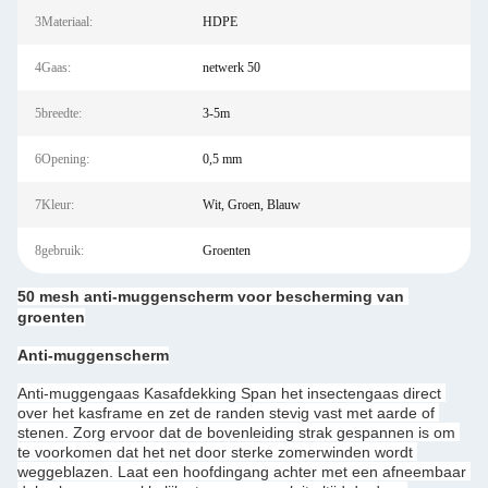
3Materiaal:
HDPE
4Gaas:
netwerk 50
5breedte:
3-5m
6Opening:
0,5 mm
7Kleur:
Wit, Groen, Blauw
8gebruik:
Groenten
50 mesh anti-muggenscherm voor bescherming van 
groenten
Anti-muggenscherm
Anti-muggengaas Kasafdekking Span het insectengaas direct 
over het kasframe en zet de randen stevig vast met aarde of 
stenen. Zorg ervoor dat de bovenleiding strak gespannen is om 
te voorkomen dat het net door sterke zomerwinden wordt 
weggeblazen. Laat een hoofdingang achter met een afneembaar 