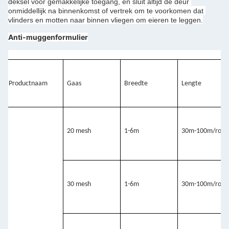
deksel voor gemakkelijke toegang, en sluit altijd de deur 
onmiddellijk na binnenkomst of vertrek om te voorkomen dat 
vlinders en motten naar binnen vliegen om eieren te leggen.
Anti-muggenformulier
Productnaam
Gaas
Breedte
Lengte
20 mesh
1-6m
30m-100m/rol
30 mesh
1-6m
30m-100m/rol