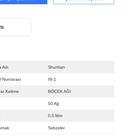
mı
 Adı
Shuntian
l Numarası
IN-1
ar Kelime:
BÖCEK AĞI
50 Ağ
:
0,5 Mm
nmak:
Sebzeler