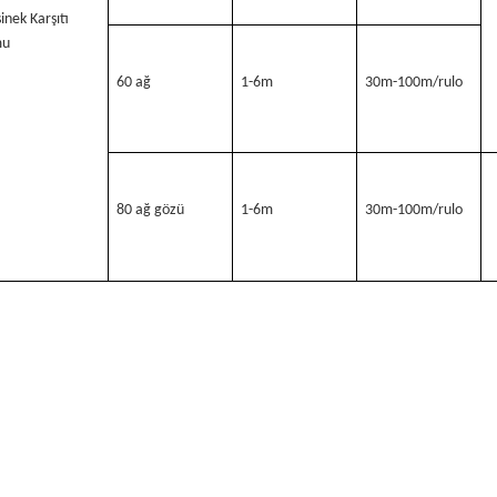
sinek Karşıtı 
mu
60 ağ
1-6m
30m-100m/rulo
80 ağ gözü
1-6m
30m-100m/rulo