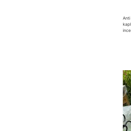
Anti
kapl
ince