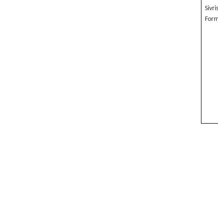
Sivri
For