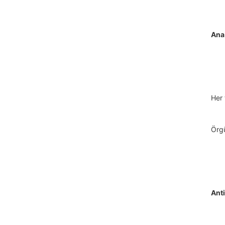
Ana
Her 
Örgü
Anti