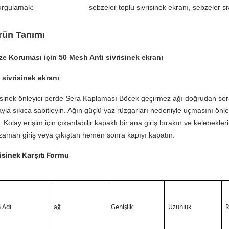
urgulamak:
sebzeler toplu sivrisinek ekranı
, 
sebzeler si
rün Tanımı
e Koruması için 50 Mesh Anti sivrisinek ekranı
 sivrisinek ekranı
isinek önleyici perde Sera Kaplaması Böcek geçirmez ağı doğrudan sera 
ayla sıkıca sabitleyin. Ağın güçlü yaz rüzgarları nedeniyle uçmasını önl
. Kolay erişim için çıkarılabilir kapaklı bir ana giriş bırakın ve kelebekl
zaman giriş veya çıkıştan hemen sonra kapıyı kapatın.
isinek Karşıtı Formu
 Adı
ağ
Genişlik
Uzunluk