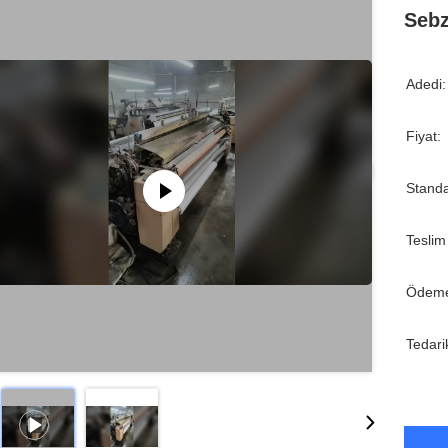
Sebz
Adedi:
Fiyat:
Standa
Teslim
Ödeme
Tedari