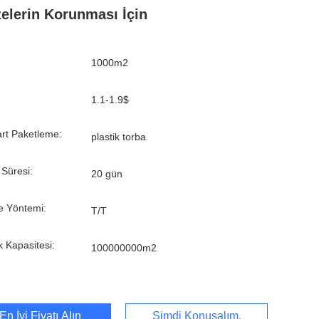
elerin Korunması İçin
1000m2
1.1-1.9$
rt Paketleme:
plastik torba
 Süresi:
20 gün
 Yöntemi:
T/T
k Kapasitesi:
100000000m2
En İyi Fiyatı Alın
Şimdi Konuşalım.