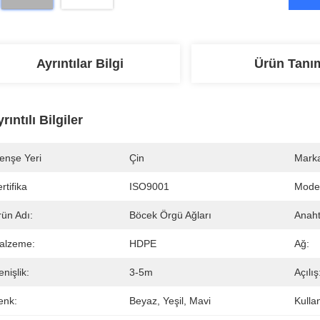
Ayrıntılar Bilgi
Ürün Tanı
rıntılı Bilgiler
enşe Yeri
Çin
Marka
rtifika
ISO9001
Mode
rün Adı:
Böcek Örgü Ağları
Anaht
alzeme:
HDPE
Ağ:
nişlik:
3-5m
Açılış
enk:
Beyaz, Yeşil, Mavi
Kulla