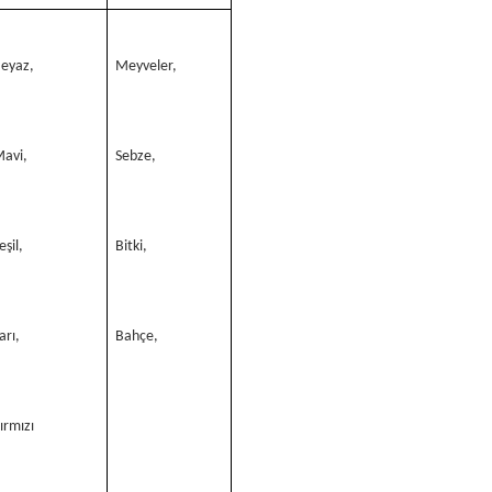
eyaz,
Meyveler,
avi,
Sebze,
eşil,
Bitki,
arı,
Bahçe,
ırmızı