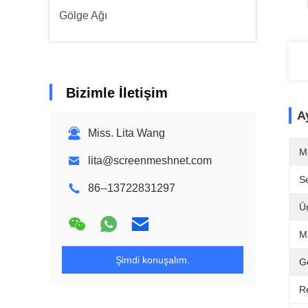
Gölge Ağı
Bizimle İletişim
Ay
Miss. Lita Wang
M
lita@screenmeshnet.com
Se
86--13722831297
Ü
M
Şimdi konuşalım.
Ge
R