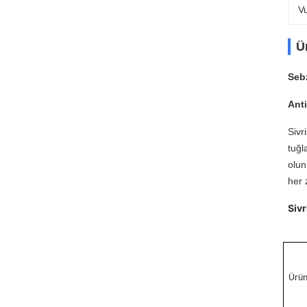
V
Ü
Sebz
Anti
Sivr
tuğl
olun
her 
Sivr
Ürün