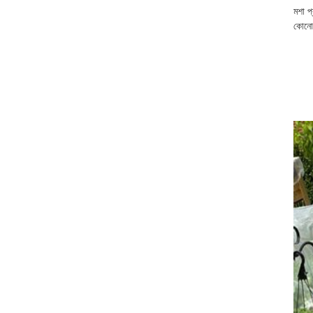
মশা প
কোনো 