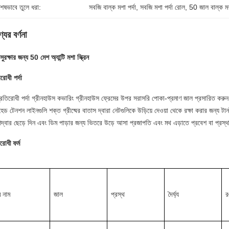
শেষভাবে তুলে ধরা:
সবজি বাল্ক মশা পর্দা
, 
সবজি মশা পর্দা রোল
, 
50 জাল বাল্ক মশা
যের বর্ণনা
ুরক্ষার জন্য 50 মেশ অ্যান্টি মশা স্ক্রিন
রোধী পর্দা
্রতিরোধী পর্দা গ্রীনহাউস কভারিং গ্রীনহাউস ফ্রেমের উপর সরাসরি পোকা-প্রমাণ জাল প্রসারিত করুন এব
েড টেনশন লাইনগুলি শক্ত গ্রীষ্মের বাতাস দ্বারা নেটগুলিকে উড়িয়ে দেওয়া থেকে রক্ষা করার জন্য
শদ্বার ছেড়ে দিন এবং ডিম পাড়ার জন্য ভিতরে উড়ে আসা প্রজাপতি এবং মথ এড়াতে প্রবেশ বা প্রস
রোধী ফর্ম
র নাম
জাল
প্রস্থ
দৈর্ঘ্য
র