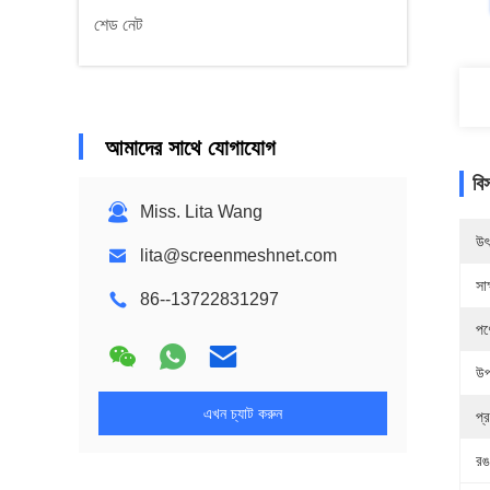
শেড নেট
আমাদের সাথে যোগাযোগ
বি
Miss. Lita Wang
উৎ
lita@screenmeshnet.com
সাক
86--13722831297
পণ
উপ
এখন চ্যাট করুন
প্
রঙ