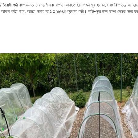
্রতিরোধী পর্দা ব্যাপকভাবে চারণভূমি এবং বাগানে ব্যবহৃত হয়।
ওজন খুব হালকা, সরাসরি গাছের আচ্ছাদ
আকার কাটা যাবে. আমরা সাধারণত 50mesh ব্যবহার করি। অতি-সূক্ষ্ম জাল নকশা সেচের সময় ঘন 