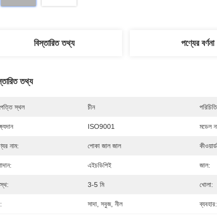
বিস্তারিত তথ্য
পণ্যের বর্ণনা
স্তারিত তথ্য
পত্তি স্থল
চীন
পরিচিতি
্ষ্যদান
ISO9001
মডেল নম
্যের নাম:
পোকা জাল জাল
কীওয়ার্ড
াদান:
এইচডিপিই
জাল:
রস্থ:
3-5 মি
খোলা:
:
সাদা, সবুজ, নীল
ব্যবহার: