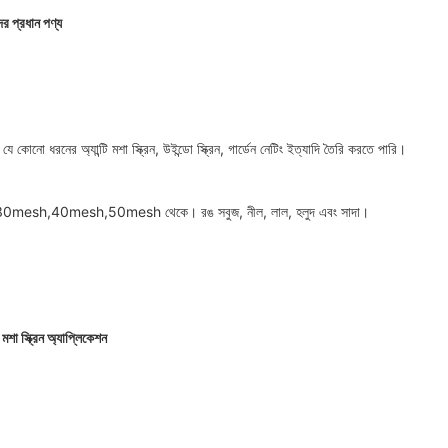
র প্রধান পণ্য
ে কোনো ধরনের অ্যান্টি মশা স্ক্রিন, উইন্ডো স্ক্রিন, গার্ডেন নেটিং ইত্যাদি তৈরি করতে পারি।
30mesh,40mesh,50mesh থেকে। রঙ সবুজ, নীল, লাল, হলুদ এবং সাদা।
টি মশা স্ক্রিন অ্যাপ্লিকেশন