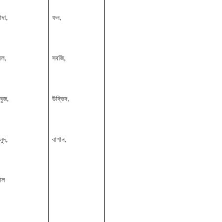
াদা,
ফল,
ীল,
সবজি,
বুজ,
উদ্ভিদ,
লুদ,
বাগান,
াল