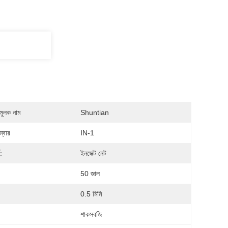
মুলক নাম
Shuntian
্বার
IN-1
:
ইনসেক্ট নেট
50 জাল
0.5 মিমি
শাকসবজি