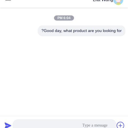
lita@screenmeshnet.com
البريد
الإلكتروني
6:04 PM
Good day, what product are you looking for?
0086-13722831297
الهاتف
Anping County Shuntian Silk Screen Products
Co., Ltd.
Anping County Shuntian Silk Screen Products Co., Ltd.
نتحدث الآن