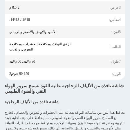
3عرض:
0.5-2 م
4مقاس:
18*16، 18*14،
5لون:
الأسود والأبيض والأخضر والرمادي
انزلاق النوافذ، ومكافحة الحشرات، ومكافحة
6طلب:
البعوض، والذباب
7طول:
30 م/لفة، 50 م/لفة
8وزن:
90-150 جم/م2
شاشة نافذة من الألياف الزجاجية عالية القوة تسمح بمرور الهواء
النقي والضوء الطبيعي
شاشة نافذة من الألياف الزجاجية
يحافظ هذا النوع من شاشات النوافذ بفعالية على الحشرات والبعوض والحطام بالخارج
مع السماح بمرور الهواء النقي والضوء الطبيعي، مما يحافظ على بيئة داخلية جيدة
التهوية ومشرقة. إنها خفيفة الوزن وسهلة التركيب، ومتوافقة مع معظم إطارات النوافذ
مثل الألومنيوم والخشب والفينيل. بالإضافة إلى ذلك، تتمتع بقوة شد جيدة، ولا تتمزق