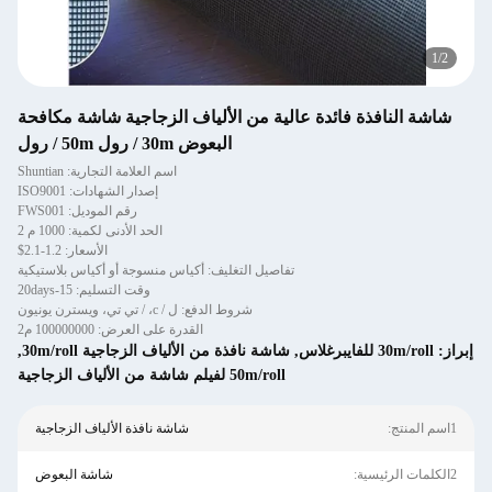
1
/
2
شاشة النافذة فائدة عالية من الألياف الزجاجية شاشة مكافحة
البعوض 30m / رول 50m / رول
اسم العلامة التجارية: Shuntian
إصدار الشهادات: ISO9001
رقم الموديل: FWS001
الحد الأدنى لكمية: 1000 م 2
الأسعار: 1.2-2.1$
تفاصيل التغليف: أكياس منسوجة أو أكياس بلاستيكية
وقت التسليم: 15-20days
شروط الدفع: ل / c، / تي تي، ويسترن يونيون
القدرة على العرض: 100000000 م2
إبراز:
30m/roll للفايبرغلاس
,
شاشة نافذة من الألياف الزجاجية 30m/roll
,
50m/roll لفيلم شاشة من الألياف الزجاجية
1اسم المنتج:
شاشة نافذة الألياف الزجاجية
2الكلمات الرئيسية:
شاشة البعوض