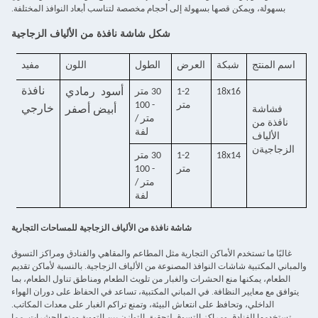
بسهولة، ويمكن قصها بسهولة إلى أحجام مخصصة لتناسب أبعاد النوافذ المختلفة.
شكل شاشة نافذة من الألياف الزجاجية
اسم المنتج
شبكة
العرض
الطول
اللون
مفيد
نافذة
18x16
1-2
30 متر
أسود
رمادي
متر
- 100
خ
ارجي
ف
شاشة
أبيض
أصفر
متر /
نافذة من
لفة
الألياف
الزجاجية
ن
18x14
1-2
30 متر
متر
- 100
متر /
لفة
شاشة نافذة من الألياف الزجاجية للمساحات التجارية
غالبًا ما تستخدم الأماكن التجارية مثل المطاعم والمقاهي والفنادق ومراكز التسوق
والمباني المكتبية شاشات النوافذ المصنوعة من الألياف الزجاجية. بالنسبة لأماكن تقديم
الطعام، يمكنها منع الحشرات والغبار من تلويث الطعام ومناطق تناول الطعام، بما
يتوافق مع معايير النظافة. في المباني المكتبية، تساعد في الحفاظ على دوران الهواء
الداخلي، وتحافظ على انتعاش البيئة، وتمنع تراكم الغبار على معدات المكاتب.
تستخدمها الفنادق ومراكز التسوق لتحقيق التوازن بين التهوية ومنع الحشرات، مما