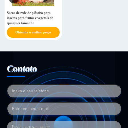
Sacos de rede de plástico para
insetos para frutas e vegetais de
qualquer tamanho
Obtenha o melhor preço
Contato