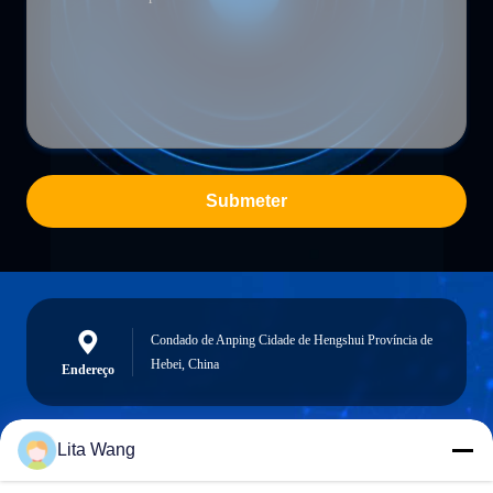
Submeter
Condado de Anping Cidade de Hengshui Província de
Hebei, China
Endereço
Lita Wang
lita@screenmeshnet.com