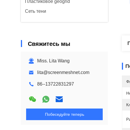
Пластиковое geogrid
Сеть тени
Свяжитесь мы
Miss. Lita Wang
П
lita@screenmeshnet.com
Ф
86--13722831297
Н
К
Побеседуйте теперь
Р