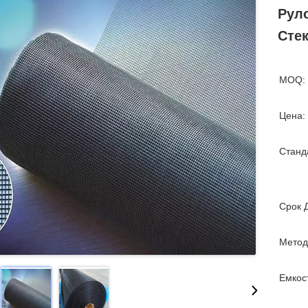
Рул
Сте
MOQ:
Цена:
Станд
Срок 
Метод
Емкос