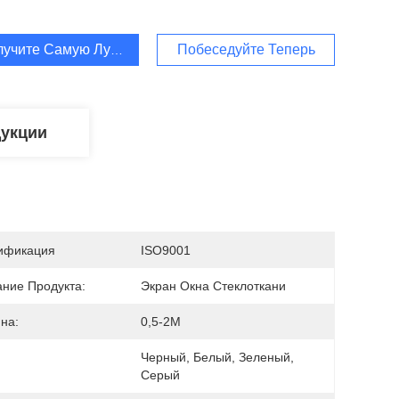
лучите Самую Лучшую Цену
Побеседуйте Теперь
дукции
ификация
ISO9001
ание Продукта:
Экран Окна Стеклоткани
на:
0,5-2M
Черный, Белый, Зеленый, 
Серый