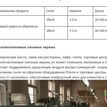
менование продукта
Сетка
Ширина
Длина
18х16
1-2 м
30-100 
нный штрих из ибергласа
n
18х14
1-2 м
30-100 
кловолоконные оконные экраны
мерческие места, такие как рестораны, кафе, отели, торговые цен
клопластиковые оконные экраны.он может помешать насекомым и п
огает поддерживать циркуляцию воздуха внутри помещений, сохр
опление пыли на офисном оборудовании.Отели и торговые центры 
иты от насекомых, обеспечивая комфортный опыт для клиентов и с