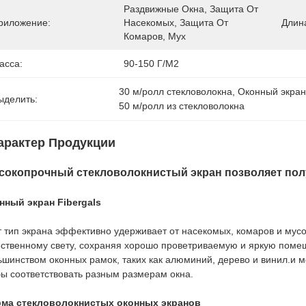
Раздвижные Окна, Защита От 
риложение:
Насекомых, Защита От 
Длин
Комаров, Мух
асса:
90-150 Г/м2
30 м/ролл стекловолокна
, 
Оконный экран
ыделить:
50 м/ролл из стекловолокна
арактер Продукции
окопрочный стекловолокнистый экран позволяет полу
нный экран Fibergals
т тип экрана эффективно удерживает от насекомых, комаров и мусо
ественному свету, сохраняя хорошо проветриваемую и яркую помеще
ьшинством оконных рамок, таких как алюминий, дерево и винил.и м
бы соответствовать разным размерам окна.
ма стекловолокнистых оконных экранов