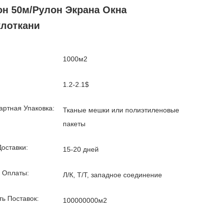
он 50м/рулон Экрана Окна
клоткани
1000м2
1.2-2.1$
артная Упаковка:
Тканые мешки или полиэтиленовые
пакеты
Доставки:
15-20 дней
 Оплаты:
Л/К, Т/Т, западное соединение
ть Поставок:
100000000м2