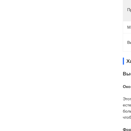
П
М
В
Х
Выс
Око
Это
ест
бол
что
Фор