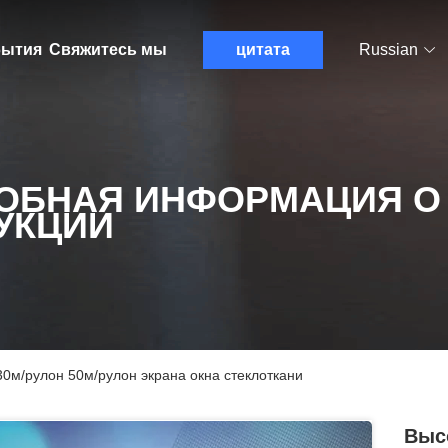
ытия
Свяжитесь мы
цитата
Russian
ОБНАЯ ИНФОРМАЦИЯ О
УКЦИИ
0м/рулон 50м/рулон экрана окна стеклоткани
Выс