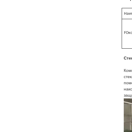
Наи
F
Око
Сте
Ком
сте
пом
нак
защ