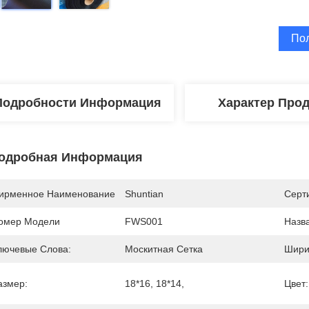
По
Подробности Информация
Характер Про
одробная Информация
ирменное Наименование
Shuntian
Серт
омер Модели
FWS001
Назв
лючевые Слова:
Москитная Сетка
Шири
азмер:
18*16, 18*14,
Цвет: