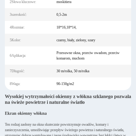
2Słowa kluczowe:
moskitiera
3szerokość:
0,5-2m
4Rozmiar:
18*16,18*14,
5Kolor:
czarny, biały, zielony, szary
Przesuwne okna, przeciw owadom, przeciw
6Aplikacja:
komarom, muchom
7Długość:
30 m/rolka, 50 m/rolka
8Waga:
90-150g/m2
Wysokiej wytrzymałości okienny z włókna szklanego pozwala
na świeże powietrze i naturalne światło
Ekran okienny włókna
Ten rodzaj zasłony na okna skutecznie powstrzymuje owadów, komary i
zanieczyszczenia, umożliwiając przepływ świeżego powietrza i naturalnego światła,
utrzymując dobrze wentylowane i jasne środowisko wewnętrzne.Jest lekki i łatwy w