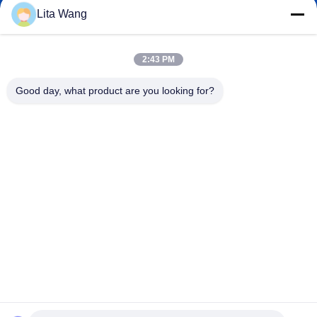
Lita Wang
lita@screenmeshnet.com
Wiadomość
elektroniczna
2:43 PM
Good day, what product are you looking for?
0086-13722831297
Telefon
Anping County Shuntian Silk Screen Products
Co., Ltd.
Anping County Shuntian Silk Screen Products Co., Ltd.