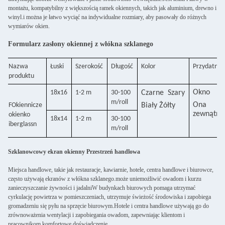
montażu, kompatybilny z większością ramek okiennych, takich jak aluminium, drewno i
winyl.i można je łatwo wyciąć na indywidualne rozmiary, aby pasowały do różnych
wymiarów okien.
Formularz zasłony okiennej z włókna szklanego
Nazwa
Łuski
Szerokość
Długość
Kolor
Przydatne
produktu
Okno
18x16
1-2 m
30-100
Czarne
Szary
m/roll
O
na
F
Okiennicze
Biały
Żółty
zewnątrz
okienko
18x14
1-2 m
30-100
iberglass
n
m/roll
Szklanowcowy ekran okienny Przestrzeń handlowa
Miejsca handlowe, takie jak restauracje, kawiarnie, hotele, centra handlowe i biurowce,
często używają ekranów z włókna szklanego.może uniemożliwić owadom i kurzu
zanieczyszczanie żywności i jadalniW budynkach biurowych pomaga utrzymać
cyrkulację powietrza w pomieszczeniach, utrzymuje świeżość środowiska i zapobiega
gromadzeniu się pyłu na sprzęcie biurowym.Hotele i centra handlowe używają go do
zrównoważenia wentylacji i zapobiegania owadom, zapewniając klientom i
pracownikom komfortowe doświadczenie.