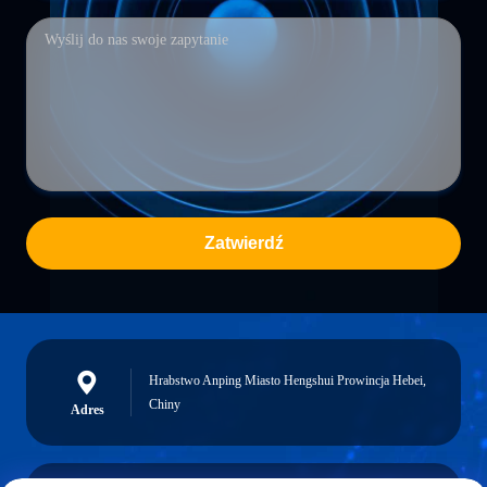
Zatwierdź
Hrabstwo Anping Miasto Hengshui Prowincja Hebei,
Chiny
Adres