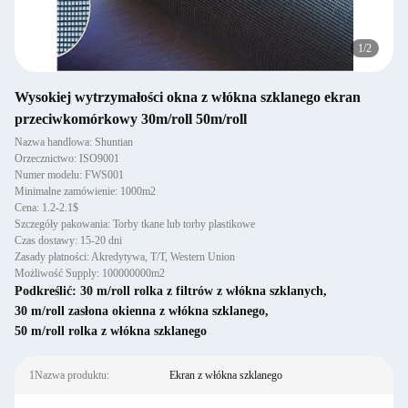
1
/
2
Wysokiej wytrzymałości okna z włókna szklanego ekran
przeciwkomórkowy 30m/roll 50m/roll
Nazwa handlowa: Shuntian
Orzecznictwo: ISO9001
Numer modelu: FWS001
Minimalne zamówienie: 1000m2
Cena: 1.2-2.1$
Szczegóły pakowania: Torby tkane lub torby plastikowe
Czas dostawy: 15-20 dni
Zasady płatności: Akredytywa, T/T, Western Union
Możliwość Supply: 100000000m2
Podkreślić:
30 m/roll rolka z filtrów z włókna szklanych
,
30 m/roll zasłona okienna z włókna szklanego
,
50 m/roll rolka z włókna szklanego
1Nazwa produktu:
Ekran z włókna szklanego