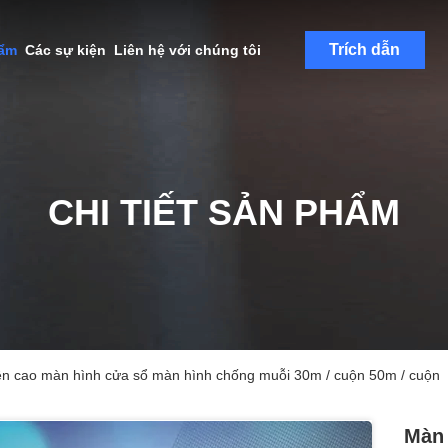
Trích dẫn
hẩm
Các sự kiện
Liên hệ với chúng tôi
CHI TIẾT SẢN PHẨM
bền cao màn hình cửa sổ màn hình chống muỗi 30m / cuộn 50m / cuộn
Màn 