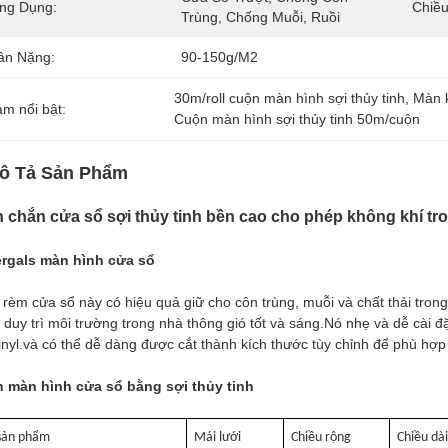
ng Dụng:
Chiều
Trùng, Chống Muỗi, Ruồi
ân Nặng:
90-150g/m2
30m/roll cuộn màn hình sợi thủy tinh
, 
Màn k
àm nổi bật:
Cuộn màn hình sợi thủy tinh 50m/cuộn
ô Tả Sản Phẩm
 chắn cửa sổ sợi thủy tinh bền cao cho phép không khí tro
ergals màn hình cửa sổ
 rèm cửa sổ này có hiệu quả giữ cho côn trùng, muỗi và chất thải trong
 duy trì môi trường trong nhà thông gió tốt và sáng.Nó nhẹ và dễ cài 
inyl.và có thể dễ dàng được cắt thành kích thước tùy chỉnh để phù hợp
h màn hình cửa sổ bằng sợi thủy tinh
sản phẩm
Mái lưới
Chiều rộng
Chiều dà