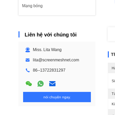
Mạng bóng
Liên hệ với chúng tôi
Miss. Lita Wang
T
lita@screenmeshnet.com
H
86--13722831297
S
T
nói chuyện ngay.
K