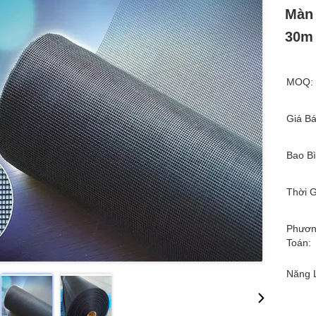
Màn 
30m 
MOQ:
Giá Bá
Bao Bì
Thời G
Phươn
Toán:
Năng 