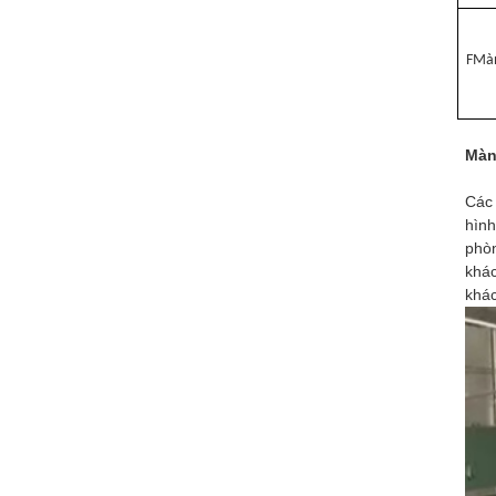
F
Màn
Màn
Các 
hình
phòn
khác
khác