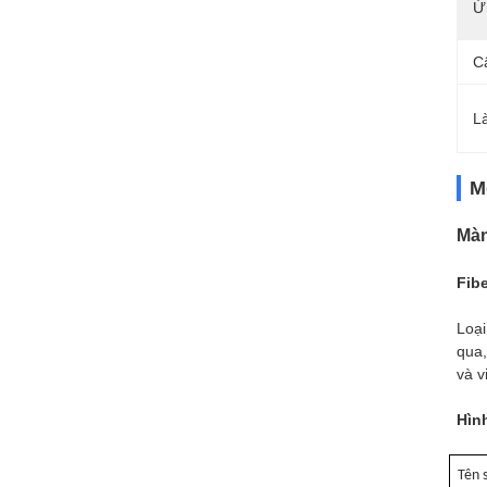
Ứ
C
L
M
Màn
Fib
Loại
qua,
và v
Hìn
Tên 