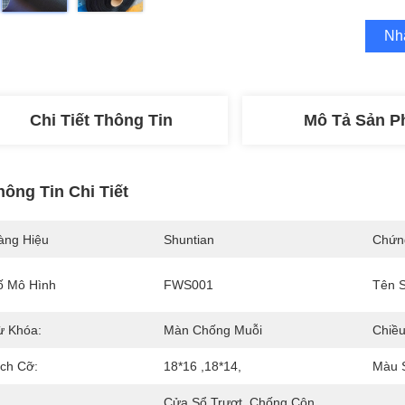
Nh
Chi Tiết Thông Tin
Mô Tả Sản 
hông Tin Chi Tiết
àng Hiệu
Shuntian
Chứn
ố Mô Hình
FWS001
Tên 
ừ Khóa:
Màn Chống Muỗi
Chiều
ích Cỡ:
18*16 ,18*14,
Màu 
Cửa Sổ Trượt, Chống Côn 