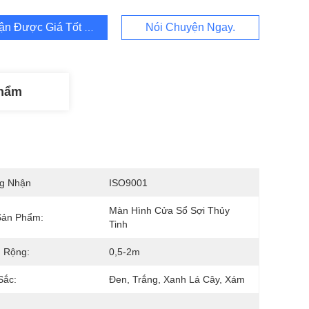
ận Được Giá Tốt Nhất
Nói Chuyện Ngay.
Phẩm
g Nhận
ISO9001
Màn Hình Cửa Sổ Sợi Thủy 
Sản Phẩm:
Tinh
 Rộng:
0,5-2m
Sắc:
Đen, Trắng, Xanh Lá Cây, Xám