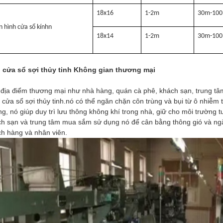
18x16
1-2m
30m-100
 hình cửa sổ kính
n
18x14
1-2m
30m-100
 cửa sổ sợi thủy tinh Không gian thương mại
địa điểm thương mại như nhà hàng, quán cà phê, khách sạn, trung 
 cửa sổ sợi thủy tinh.nó có thể ngăn chặn côn trùng và bụi từ ô nhiễ
g, nó giúp duy trì lưu thông không khí trong nhà, giữ cho môi trường tư
h sạn và trung tâm mua sắm sử dụng nó để cân bằng thông gió và ngă
h hàng và nhân viên.