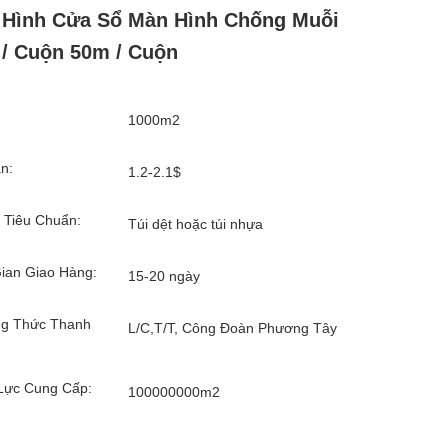
Hình Cửa Sổ Màn Hình Chống Muỗi
/ Cuộn 50m / Cuộn
1000m2
n:
1.2-2.1$
 Tiêu Chuẩn:
Túi dệt hoặc túi nhựa
ian Giao Hàng:
15-20 ngày
g Thức Thanh
L/C,T/T, Công Đoàn Phương Tây
Lực Cung Cấp:
100000000m2