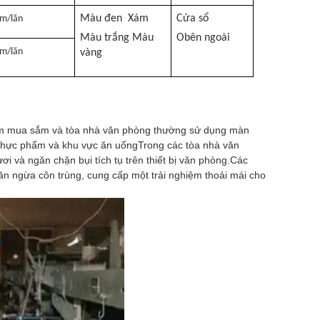
Màu đen
Xám
Cửa sổ
m/lăn
Màu trắng
Màu
O
bên ngoài
m/lăn
vàng
tâm mua sắm và tòa nhà văn phòng thường sử dụng màn
m thực phẩm và khu vực ăn uốngTrong các tòa nhà văn
ơi và ngăn chặn bụi tích tụ trên thiết bị văn phòng.Các
n ngừa côn trùng, cung cấp một trải nghiệm thoải mái cho