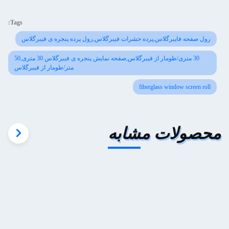
Tags:
رول صفحه فایبرگلاس,پرده حشرات فیبرگلاس,رول پرده پنجره ی فیبرگلاس
30 متری/طومار از فیبرگلاس,صفحه نمایش پنجره ی فیبرگلاس 30 متری,50
متر/طومار از فیبرگلاس
fiberglass window screen roll
محصولات مشابه