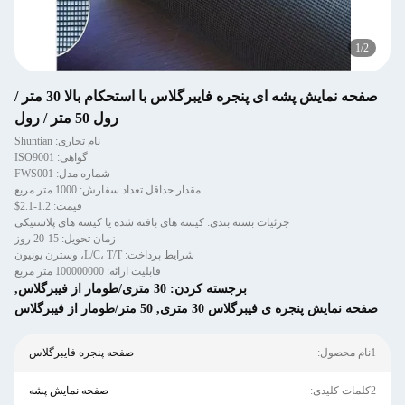
1
/
2
صفحه نمایش پشه ای پنجره فایبرگلاس با استحکام بالا 30 متر /
رول 50 متر / رول
نام تجاری: Shuntian
گواهی: ISO9001
شماره مدل: FWS001
مقدار حداقل تعداد سفارش: 1000 متر مربع
قیمت: 1.2-2.1$
جزئیات بسته بندی: کیسه های بافته شده یا کیسه های پلاستیکی
زمان تحویل: 15-20 روز
شرایط پرداخت: L/C، T/T، وسترن یونیون
قابلیت ارائه: 100000000 متر مربع
برجسته کردن:
30 متری/طومار از فیبرگلاس
,
صفحه نمایش پنجره ی فیبرگلاس 30 متری
,
50 متر/طومار از فیبرگلاس
1نام محصول:
صفحه پنجره فایبرگلاس
2کلمات کلیدی:
صفحه نمایش پشه