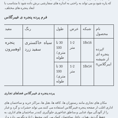
که پاره شود،و می تواند به راحتی به اندازه های سفارشی برش داده شود تا متناسب با
ابعاد پنجره های مختلف.
فرم پرده پنجره ی فیبرگلاس
نام
شبکه
عرض
طول
رنگ
مفید
محصول
پنجره
18x16
1-2
30 تا
سیاه
خاکستری
متر
100
اوه
بیرون
F
پرده
سفید
زرد
متری/
پنجره ای
طوله
از شیشه
ایبرگلاس
n
18x14
1-2
30 تا
متر
100
متری/
طوله
پرده پنجره ی فیبرگلاس فضاهای تجاری
مکان های تجاری مانند رستوران ها، کافه ها، هتل ها، مراکز خرید و ساختمان های
اداری اغلب از صفحه پنجره فیبرگلاس استفاده می کنند.می تواند حشرات و گرد و غبار
را از آلودگی مواد غذایی و مناطق غذاخوری جلوگیری کنددر ساختمان های اداری، به
حفظ گردش هوا در داخل ساختمان کمک می کند، محیط را تازه نگه می دارد و از