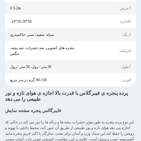
3عرض:
0.5-2m
4اندازه:
18*16،18*14،
5رنگ:
سیاه، سفید، سبز، خاکستری
پنجره های کشویی، ضد حشرات، ضد پشه،
6برنامه:
مگس
7طول:
30 متر / رول، 50 متر / رول
8وزن:
90-150 گرم در متر مربع
پرده پنجره ی فیبرگلاس با قدرت بالا اجازه ی هوای تازه و نور
طبیعی را می دهد
فايبرگالس پنجره صفحه نمایش
این نوع پرده پنجره به طور موثر حشرات، پشه ها و زباله ها را دور می کند در حالی که
اجازه می دهد هوای تازه و نور طبیعی از طریق آن عبور کند، محیط داخلی با تهویه و
روشن را حفظ کند.این سبک وزن و آسان برای نصب، سازگار با اکثر فریم پنجره مانند
آلومینیوم، چوب و وینیل است. علاوه بر این، مقاومت کششی خوبی دارد، آسان نیست