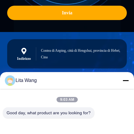
Invia
Contea di Anping, città di Hengshui, provincia di Hebei,
Cina
Indirizzo
Lita Wang
lita@screenmeshnet.com
Email
9:03 AM
Good day, what product are you looking for?
0086-13722831297
Telefono