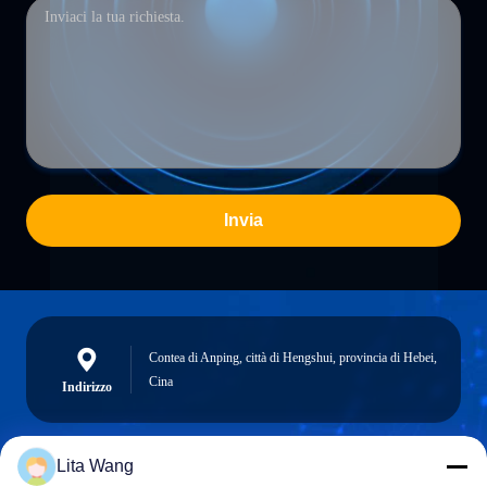
Invia
Contea di Anping, città di Hengshui, provincia di Hebei,
Cina
Indirizzo
Lita Wang