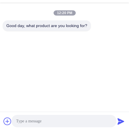
lita@screenmeshnet.com
Email
12:20 PM
Good day, what product are you looking for?
0086-13722831297
Telefono
Anping County Shuntian Silk Screen Products
Co., Ltd.
Anping County Shuntian Silk Screen Products Co., Ltd.
Ora chiacchieri