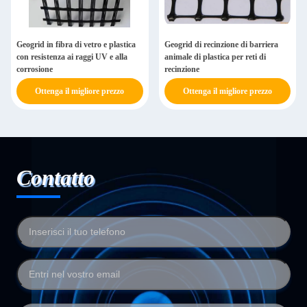
Geogrid in fibra di vetro e plastica
Geogrid di recinzione di barriera
con resistenza ai raggi UV e alla
animale di plastica per reti di
corrosione
recinzione
Ottenga il migliore prezzo
Ottenga il migliore prezzo
Contatto