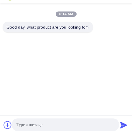
lita@screenmeshnet.com
E-mail
6:14 AM
Good day, what product are you looking for?
0086-13722831297
Telefoon
Anping County Shuntian Silk Screen Products
Co., Ltd.
Anping County Shuntian Silk Screen Products Co., Ltd.
Krijg Beste Prijs
Praatje nu
Praatje Nu