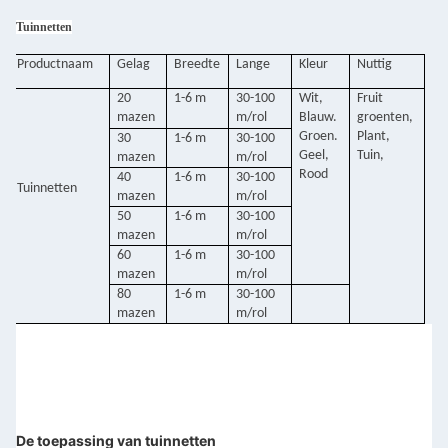
Tuinnetten
Productnaam
Gelag
Breedte
Lange
Kleur
Nuttig
20
1-6 m
30-100
Wit,
Fruit
mazen
m/rol
Blauw.
groenten,
Groen.
Plant,
30
1-6 m
30-100
Geel,
Tuin,
mazen
m/rol
Rood
40
1-6 m
30-100
Tuinnetten
mazen
m/rol
50
1-6 m
30-100
mazen
m/rol
60
1-6 m
30-100
mazen
m/rol
80
1-6 m
30-100
mazen
m/rol
De toepassing van tuinnetten