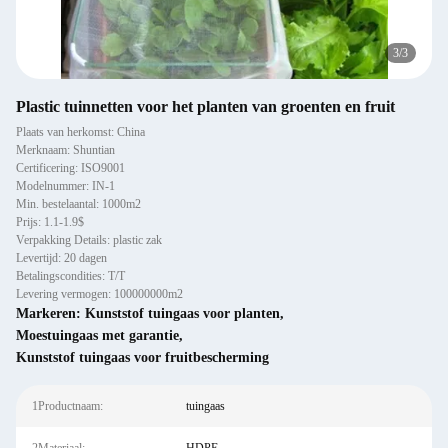
3
/
3
Plastic tuinnetten voor het planten van groenten en fruit
Plaats van herkomst: China
Merknaam: Shuntian
Certificering: ISO9001
Modelnummer: IN-1
Min. bestelaantal: 1000m2
Prijs: 1.1-1.9$
Verpakking Details: plastic zak
Levertijd: 20 dagen
Betalingscondities: T/T
Levering vermogen: 100000000m2
Markeren:
Kunststof tuingaas voor planten
,
Moestuingaas met garantie
,
Kunststof tuingaas voor fruitbescherming
1Productnaam:
tuingaas