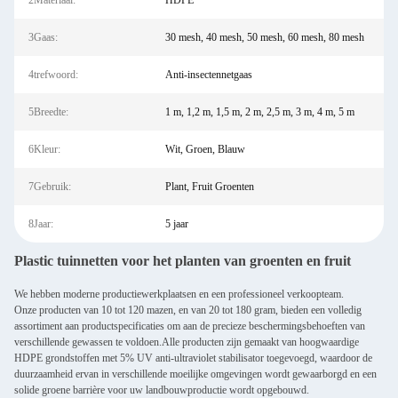
2Materiaal:
HDPE
3Gaas:
30 mesh, 40 mesh, 50 mesh, 60 mesh, 80 mesh
4trefwoord:
Anti-insectennetgaas
5Breedte:
1 m, 1,2 m, 1,5 m, 2 m, 2,5 m, 3 m, 4 m, 5 m
6Kleur:
Wit, Groen, Blauw
7Gebruik:
Plant, Fruit Groenten
8Jaar:
5 jaar
Plastic tuinnetten voor het planten van groenten en fruit
We hebben moderne productiewerkplaatsen en een professioneel verkoopteam.
Onze producten van 10 tot 120 mazen, en van 20 tot 180 gram, bieden een volledig
assortiment aan productspecificaties om aan de precieze beschermingsbehoeften van
verschillende gewassen te voldoen.Alle producten zijn gemaakt van hoogwaardige
HDPE grondstoffen met 5% UV anti-ultraviolet stabilisator toegevoegd, waardoor de
duurzaamheid ervan in verschillende moeilijke omgevingen wordt gewaarborgd en een
solide groene barrière voor uw landbouwproductie wordt opgebouwd.