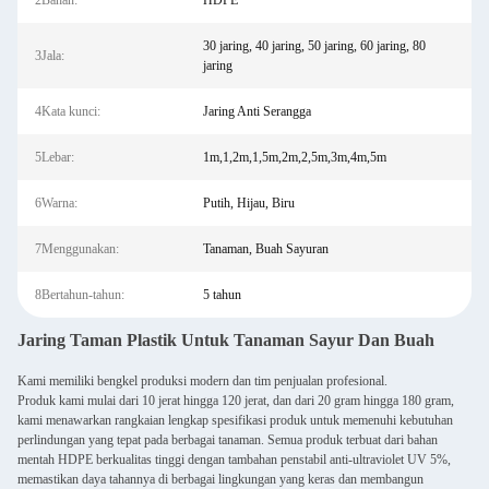
2Bahan:
HDPE
30 jaring, 40 jaring, 50 jaring, 60 jaring, 80
3Jala:
jaring
4Kata kunci:
Jaring Anti Serangga
5Lebar:
1m,1,2m,1,5m,2m,2,5m,3m,4m,5m
6Warna:
Putih, Hijau, Biru
7Menggunakan:
Tanaman, Buah Sayuran
8Bertahun-tahun:
5 tahun
Jaring Taman Plastik Untuk Tanaman Sayur Dan Buah
Kami memiliki bengkel produksi modern dan tim penjualan profesional.
Produk kami mulai dari 10 jerat hingga 120 jerat, dan dari 20 gram hingga 180 gram,
kami menawarkan rangkaian lengkap spesifikasi produk untuk memenuhi kebutuhan
perlindungan yang tepat pada berbagai tanaman. Semua produk terbuat dari bahan
mentah HDPE berkualitas tinggi dengan tambahan penstabil anti-ultraviolet UV 5%,
memastikan daya tahannya di berbagai lingkungan yang keras dan membangun