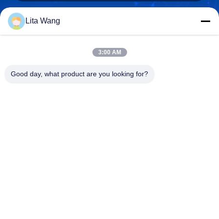
Lita Wang
lita@screenmeshnet.com
E-mail
3:00 AM
Good day, what product are you looking for?
0086-13722831297
Telepon
Anping County Shuntian Silk Screen Products
Co., Ltd.
Anping County Shuntian Silk Screen Products Co., Ltd.