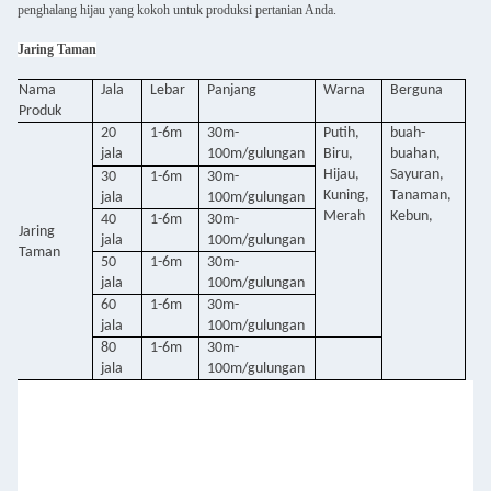
penghalang hijau yang kokoh untuk produksi pertanian Anda.
Jaring Taman
Nama
Jala
Lebar
Panjang
Warna
Berguna
Produk
20
1-6m
30m-
Putih,
buah-
jala
100m/gulungan
Biru,
buahan,
Hijau,
Sayuran,
30
1-6m
30m-
Kuning,
Tanaman,
jala
100m/gulungan
Merah
Kebun,
40
1-6m
30m-
Jaring
jala
100m/gulungan
Taman
50
1-6m
30m-
jala
100m/gulungan
60
1-6m
30m-
jala
100m/gulungan
80
1-6m
30m-
jala
100m/gulungan