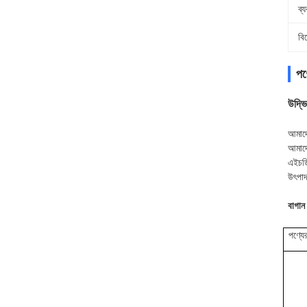
ব্
বি
পণ্
উদ্ভি
আমাদে
আমাদে
এইচডি
উৎপাদ
বাগান
পণ্যে