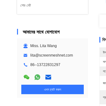
শেড নেট
আমাদের সাথে যোগাযোগ
বি
Miss. Lita Wang
উৎ
lita@screenmeshnet.com
সাক
86--13722831297
পণ
জা
এখন চ্যাট করুন
প্