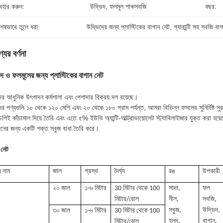
যবহার করুন:
উদ্ভিদ, ফলমূল শাকসবজি
বছর:
শেষভাবে তুলে ধরা:
উদ্ভিদের জন্য প্লাস্টিকের বাগান নেট
, 
গ্যারান্টি সহ সবজি বা
যের বর্ণনা
দ ও ফলমূলের জন্য প্লাস্টিকের বাগান নেট
র আধুনিক উৎপাদন কর্মশালা এবং পেশাদার বিক্রয় দল রয়েছে।
র পণ্যগুলি ১০ থেকে ১২০ মেশি এবং ২০ থেকে ১৮০ গ্রাম পর্যন্ত, আমরা বিভিন্ন ফসলের সুনির্দিষ্ট সুরক
পিই কাঁচামাল দিয়ে তৈরি এবং এতে ৫% ইউভি অ্যান্টি-আল্ট্রাভায়োলেট স্ট্যাবিলাইজার যুক্ত করা হয়
নের জন্য একটি শক্ত সবুজ বাধা তৈরি করে।
 নেট
র নাম
জাল
প্রস্থ
দৈর্ঘ্য
রঙ
উপকারী
২০ জাল
১-৬ মিটার
30 মিটার থেকে 100
সাদা,
ফল
মিটার/রোল
নীল,
সবজি,
সবুজ,
উদ্ভিদ,
৩০ জাল
১-৬ মিটার
30 মিটার থেকে 100
হলুদ,
বাগান,
মিটার/রোল