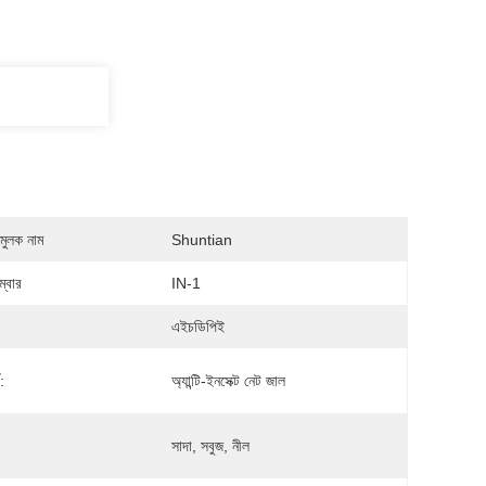
মুলক নাম
Shuntian
্বার
IN-1
:
এইচডিপিই
:
অ্যান্টি-ইনসেক্ট নেট জাল
সাদা, সবুজ, নীল