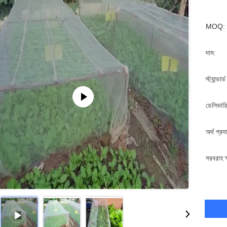
MOQ:
দাম:
স্ট্যান্ডার
ডেলিভারি
অর্থ প্রদ
সরবরাহ ক