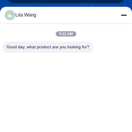
Lita Wang
lita@screenmeshnet.com
อีเมล
5:11 AM
Good day, what product are you looking for?
0086-13722831297
โทรศัพท์
Anping County Shuntian Silk Screen Products
Co., Ltd.