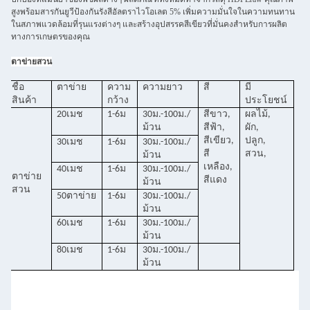
สูงพร้อมสารกันยูวีป้องกันรังสีอัลตราไวโอเลต 5% เพิ่มความมั่นใจในความทนทาน
ในสภาพแวดล้อมที่รุนแรงต่างๆ และสร้างอุปสรรคสีเขียวที่มั่นคงสำหรับการผลิต
ทางการเกษตรของคุณ
ตาข่ายสวน
ชื่อ
ตาข่าย
ความ
ความยาว
สี
มี
สินค้า
กว้าง
ประโยชน์
20เมช
1-6ม
30ม.-100ม./
สีขาว,
ผลไม้,
ม้วน
สีฟ้า,
ผัก,
สีเขียว,
ปลูก,
30เมช
1-6ม
30ม.-100ม./
สี
สวน,
ม้วน
เหลือง,
40เมช
1-6ม
30ม.-100ม./
ตาข่าย
สีแดง
ม้วน
สวน
50ตาข่าย
1-6ม
30ม.-100ม./
ม้วน
60เมช
1-6ม
30ม.-100ม./
ม้วน
80เมช
1-6ม
30ม.-100ม./
ม้วน