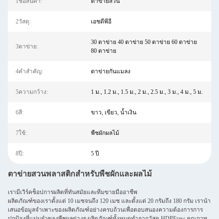
1ชื่อสินค้า:
ตาข่ายสวน
2วัสดุ:
เอชดีพีอี
30 ตาข่าย 40 ตาข่าย 50 ตาข่าย 60 ตาข่าย
3ตาข่าย:
80 ตาข่าย
4คำสำคัญ:
ตาข่ายกันแมลง
5ความกว้าง:
1 ม., 1.2 ม., 1.5 ม., 2 ม., 2.5 ม., 3 ม., 4 ม., 5 ม.
6สี:
ขาว, เขียว, น้ำเงิน
7ใช้:
พืชผักผลไม้
8ปี:
5 ปี
ตาข่ายสวนพลาสติกสำหรับพืชผักและผลไม้
เรามีเวิร์คช็อปการผลิตที่ทันสมัยและทีมขายมืออาชีพ
ผลิตภัณฑ์ของเราตั้งแต่ 10 เมชจนถึง 120 เมช และตั้งแต่ 20 กรัมถึง 180 กรัม เรานำ
เสนอข้อมูลจำเพาะของผลิตภัณฑ์อย่างครบถ้วนเพื่อตอบสนองความต้องการการ
ปกป้องที่แม่นยำของพืชผลต่างๆ ผลิตภัณฑ์ทั้งหมดทำจากวัสดุ HDPEraw คุณภาพ