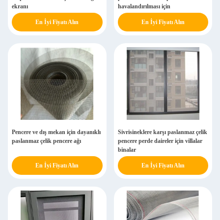
ekranı
havalandırılması için
En İyi Fiyatı Alın
En İyi Fiyatı Alın
Pencere ve dış mekan için dayanıklı
Sivrisineklere karşı paslanmaz çelik
paslanmaz çelik pencere ağı
pencere perde daireler için villalar
binalar
En İyi Fiyatı Alın
En İyi Fiyatı Alın