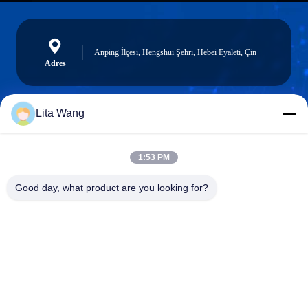
Anping İlçesi, Hengshui Şehri, Hebei Eyaleti, Çin
Adres
Lita Wang
lita@screenmeshnet.com
E-posta
1:53 PM
Good day, what product are you looking for?
0086-13722831297
Telefon
Anping County Shuntian Silk Screen Products