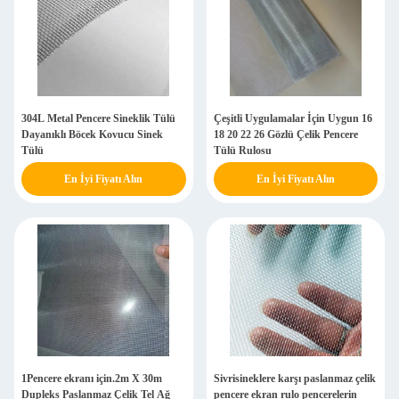
304L Metal Pencere Sineklik Tülü
Çeşitli Uygulamalar İçin Uygun 16
Dayanıklı Böcek Kovucu Sinek
18 20 22 26 Gözlü Çelik Pencere
Tülü
Tülü Rulosu
En İyi Fiyatı Alın
En İyi Fiyatı Alın
1Pencere ekranı için.2m X 30m
Sivrisineklere karşı paslanmaz çelik
Dupleks Paslanmaz Çelik Tel Ağ
pencere ekran rulo pencerelerin