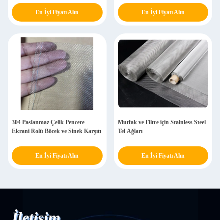
En İyi Fiyatı Alın
En İyi Fiyatı Alın
304 Paslanmaz Çelik Pencere
Mutfak ve Filtre için Stainless Steel
Ekrani Rolü Böcek ve Sinek Karşıtı
Tel Ağları
En İyi Fiyatı Alın
En İyi Fiyatı Alın
İletişim