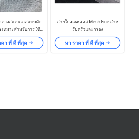
้าต่างสแตนเลสแบบคัด
สายใยสแตนเลส Mesh Fine สําห
h เหมาะสําหรับการใช้
รับครัวและกรอง
งานต่าง ๆ
า ที่ ดี ที่สุด
หา ราคา ที่ ดี ที่สุด