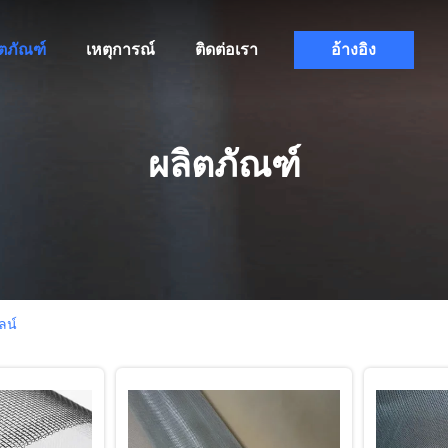
ิตภัณฑ์
เหตุการณ์
ติดต่อเรา
อ้างอิง
ผลิตภัณฑ์
ลน์