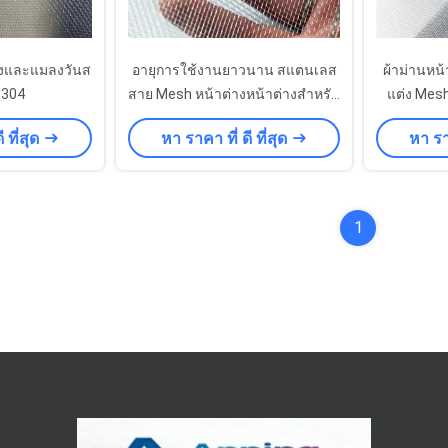
ลงและแมลงวันส
อายุการใช้งานยาวนาน สแตนเลส
ผ้าม่านหน
 304
สาย Mesh หน้าต่างหน้าต่างสําหรับ
แต่ง Mes
หน้าต่างและประตู
 ที่สุด
หา ราคา ที่ ดี ที่สุด
หา ราค
1