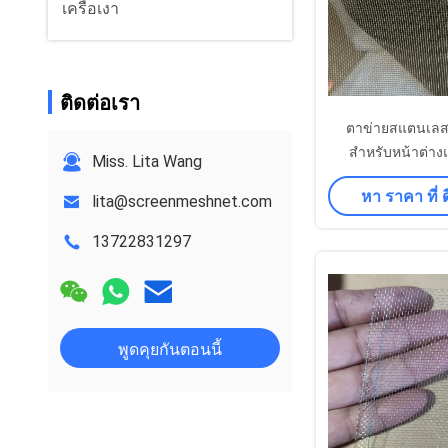
เครือเงา
ติดต่อเรา
ตาข่ายสแตนเล
สำหรับหน้าต่า
Miss. Lita Wang
หา ราคา ที่ ดี
lita@screenmeshnet.com
13722831297
พูดคุยกันตอนนี้