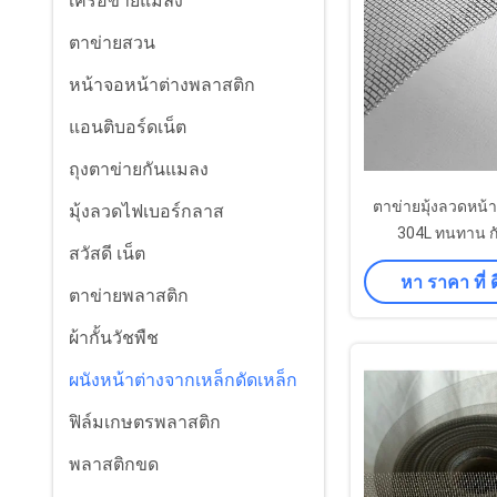
เครือข่ายแมลง
ตาข่ายสวน
หน้าจอหน้าต่างพลาสติก
แอนติบอร์ดเน็ต
ถุงตาข่ายกันแมลง
ตาข่ายมุ้งลวดหน้
มุ้งลวดไฟเบอร์กลาส
304L ทนทาน ก
สวัสดี เน็ต
หา ราคา ที่ ดี
ตาข่ายพลาสติก
ผ้ากั้นวัชพืช
ผนังหน้าต่างจากเหล็กดัดเหล็ก
ฟิล์มเกษตรพลาสติก
พลาสติกขด