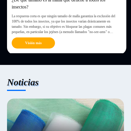
insectos?
os
La respuesta corta es que ningún tamaño de malla garantiza la exclusión del
100% de todos los insectos, ya que los insectos varían drásticamente en
tamaño. Sin embargo, si su objetivo es bloquear las plagas comunes más
pequeñas, en particular los jejénes (a menudo llamados "no-see-ums" o
flebótomos)...
Visión más
Noticias