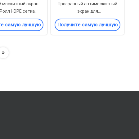
 москитный экран
Прозрачный антимоскитный
 Ролл HDPE сетка
экран для
 размеры сетки Для
сельскохозяйственных теплиц
те самую лучшую
Получите самую лучшую
окон
цену
цену