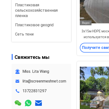
Пластиковая
сельскохозяйственная
пленка
Видео
Пластиковое geogrid
3x15м HDPE мос
Сеть тени
используется 
сад
Получите сам
цену
Свяжитесь мы
Miss. Lita Wang
lita@screenmeshnet.com
13722831297