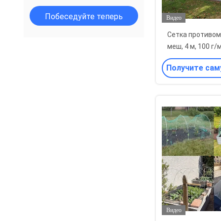
Побеседуйте теперь
Видео
Сетка противом
меш, 4 м, 100 г/
защиты фруктов 
Получите сам
цену
Видео