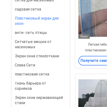
сетка для насекомых
садовая сетка
Пластиковый экран для
окон
анти- сеть птицы
Видео
Сетчатые мешки от
Легкая гиб
насекомых
пластиковая 
Экран окна стеклоткани
защиты от комар
Получите сам
Слава Сети
цену
пластиковая сетка
ткань барьера от
сорняков
Экран окна нержавеющей
стали