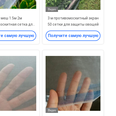
Видео
 меш 1.5м 2м
3 м противомоскитный экран
оскитная сетка для
50 сетки для защиты овощей
 без затемнения
те самую лучшую
Получите самую лучшую
цену
цену
Видео