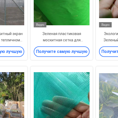
Видео
Видео
китный экран
Зеленая пластиковая
Экологи
в тепличном
москитная сетка для
Зеленый
у
сельского хозяйства теплица
ую лучшую
Получите самую лучшую
Получи
цену