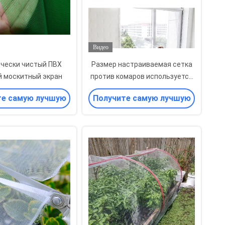
Видео
чески чистый ПВХ
Размер настраиваемая сетка
 москитный экран
против комаров используется
в дверях окон и экране патио
те самую лучшую
Получите самую лучшую
цену
цену