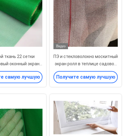
Видео
й ткань 22 сетки
ПЭ и стекловолокно москитный
вый оконный экран
экран ролл в теплице садовой
нной сетки пластик
сетки для насекомых ролл
те самую лучшую
Получите самую лучшую
цену
цену