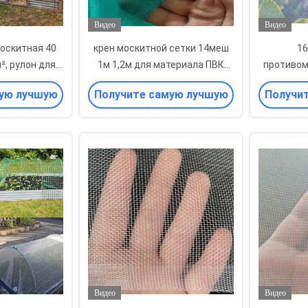
Видео
Видео
оскитная 40
крен москитной сетки 14меш
16
м², рулон для
1м 1,2м для материала ПВК
противом
от насекомых
экрана Виндовс
окон
ую лучшую
Получите самую лучшую
Получи
цену
Видео
Видео