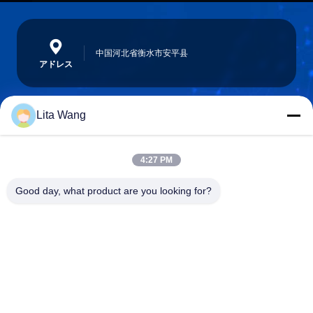
中国河北省衡水市安平县
アドレス
Lita Wang
lita@screenmeshnet.com
電子メール
4:27 PM
Good day, what product are you looking for?
0086-13722831297
電話
Anping County Shuntian Silk Screen Products