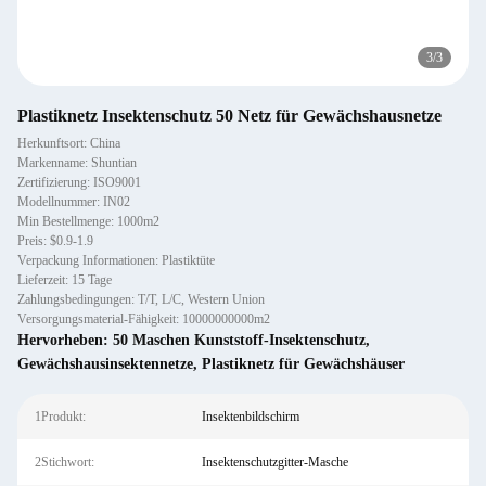
3
/
3
Plastiknetz Insektenschutz 50 Netz für Gewächshausnetze
Herkunftsort: China
Markenname: Shuntian
Zertifizierung: ISO9001
Modellnummer: IN02
Min Bestellmenge: 1000m2
Preis: $0.9-1.9
Verpackung Informationen: Plastiktüte
Lieferzeit: 15 Tage
Zahlungsbedingungen: T/T, L/C, Western Union
Versorgungsmaterial-Fähigkeit: 10000000000m2
Hervorheben:
50 Maschen Kunststoff-Insektenschutz
,
Gewächshausinsektennetze
,
Plastiknetz für Gewächshäuser
1Produkt:
Insektenbildschirm
2Stichwort:
Insektenschutzgitter-Masche