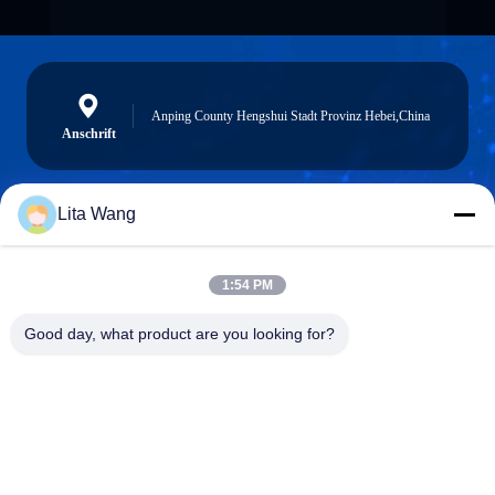
Anping County Hengshui Stadt Provinz Hebei,China
Anschrift
Lita Wang
lita@screenmeshnet.com
E-Mail
1:54 PM
Good day, what product are you looking for?
0086-13722831297
Telefon