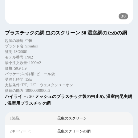
3
/
3
プラスチックの網 虫のスクリーン 50 温室網のための網
起源の場所: 中国
ブランド名: Shuntian
証明: ISO9001
モデル番号: IN02
最小注文数量: 1000m2
価格: $0.9-1.9
パッケージの詳細: ビニール袋
受渡し時間: 15日
支払条件: T/T、L/C、ウェスタンユニオン
供給の能力: 10000000000m2
ハイライト:
50 メッシュのプラスチック製の虫止め
,
温室内昆虫網
,
温室用プラスチック網
1製品:
昆虫のスクリーン
2キーワード:
昆虫スクリーンの網