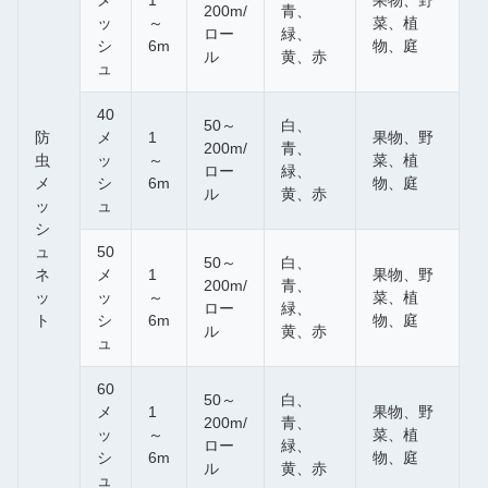
メ
1
果物、野
200m/
青、
ッ
～
菜、植
ロー
緑、
シ
6m
物、庭
ル
黄、赤
ュ
40
50～
白、
防
メ
1
果物、野
200m/
青、
虫
ッ
～
菜、植
ロー
緑、
メ
シ
6m
物、庭
ル
黄、赤
ッ
ュ
シ
ュ
50
50～
白、
ネ
メ
1
果物、野
200m/
青、
ッ
ッ
～
菜、植
ロー
緑、
ト
シ
6m
物、庭
ル
黄、赤
ュ
60
50～
白、
メ
1
果物、野
200m/
青、
ッ
～
菜、植
ロー
緑、
シ
6m
物、庭
ル
黄、赤
ュ