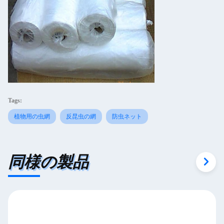
Tags:
植物用の虫網
反昆虫の網
防虫ネット
同様の製品