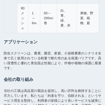
80
白、
メ
1
50～
果物、野
青、
ッ
～
200m/
菜、植
緑、
シ
6m
巻
物、庭
黄、赤
ュ
アプリケーション
防虫スクリーンは、農業、園芸、家庭、小規模農業のシナリオ全
体で広く使用されている軽量で耐久性のある保護バリアです。高
い浸透性と優れた害虫阻止性能により、作物や植物の保護に最適
です。
会社の取り組み
当社の工場は高品質の製品を提供し、高い評判を維持することに
尽力しています。私たちは「約束を守り、信頼される」というサ
ービス理念を堅持し、利用者の皆様により良いサービスを誠実に