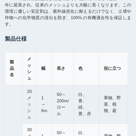
年に延長され、従来のメッシュよりも大幅に長くなります。この
環境に優しい安定剤は、紫外線劣化に耐えるだけでなく、土壌や
作物への化学物質の浸出を防ぎ、100% の有機適合性を保証しま
す。
製品仕様
メ
製
ッ
品
幅
長さ
色
役に立つ
シ
名
ュ
20
50～
白、
メ
1
果物、野
200m/
青、
ッ
～
菜、植
ロー
緑、
シ
6m
物、庭
ル
黄、赤
ュ
30
50～
白、