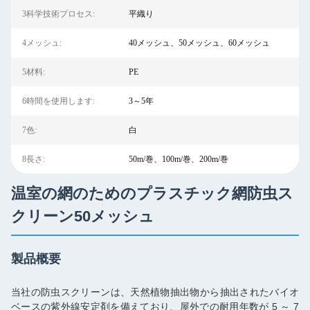
3科学技術プロセス:
平織り
4メッシュ:
40メッシュ、50メッシュ、60メッシュ
5材料:
PE
6時間を使用します:
3～5年
7色:
白
8長さ:
50m/巻、100m/巻、200m/巻
温室の網のためのプラスチック網防虫ス
クリーン50メッシュ
製品概要
当社の防虫スクリーンは、天然植物抽出物から抽出されたバイオ
ベースの紫外線安定剤を備えており、屋外での耐用年数が 5 ～ 7