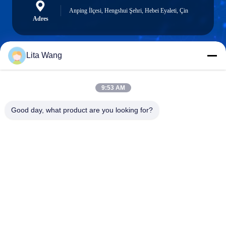
Anping İlçesi, Hengshui Şehri, Hebei Eyaleti, Çin
Adres
Lita Wang
lita@screenmeshnet.com
E-posta
9:53 AM
Good day, what product are you looking for?
0086-13722831297
Telefon
Anping County Shuntian Silk Screen Products
Co., Ltd.