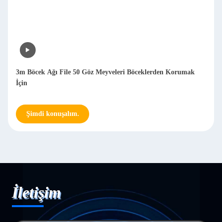
3m Böcek Ağı File 50 Göz Meyveleri Böceklerden Korumak
İçin
Şimdi konuşalım.
İletişim