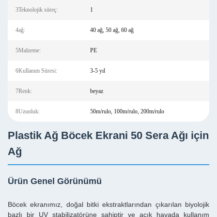
3Teknolojik süreç:
1
4ağ:
40 ağ, 50 ağ, 60 ağ
5Malzeme:
PE
6Kullanım Süresi:
3-5 yıl
7Renk:
beyaz
8Uzunluk:
50m/rulo, 100m/rulo, 200m/rulo
Plastik Ağ Böcek Ekrani 50 Sera Ağı için
Ağ
Ürün Genel Görünümü
Böcek ekranımız, doğal bitki ekstraktlarından çıkarılan biyolojik
bazlı bir UV stabilizatörüne sahiptir ve açık havada kullanım