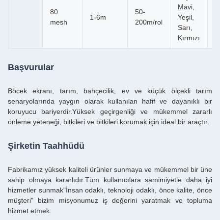
M
Mavi,
80
50-
S
1-6m
Yeşil,
mesh
200m/rol
Bi
Sarı,
B
Kırmızı
Başvurular
Böcek ekranı, tarım, bahçecilik, ev ve küçük ölçekli tarım
senaryolarında yaygın olarak kullanılan hafif ve dayanıklı bir
koruyucu bariyerdir.Yüksek geçirgenliği ve mükemmel zararlı
önleme yeteneği, bitkileri ve bitkileri korumak için ideal bir araçtır.
Şirketin Taahhüdü
Fabrikamız yüksek kaliteli ürünler sunmaya ve mükemmel bir üne
sahip olmaya kararlıdır.Tüm kullanıcılara samimiyetle daha iyi
hizmetler sunmak"İnsan odaklı, teknoloji odaklı, önce kalite, önce
müşteri" bizim misyonumuz iş değerini yaratmak ve topluma
hizmet etmek.