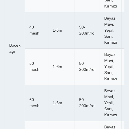
Sarı,
B
Kırmızı
Beyaz,
M
Mavi,
40
50-
S
1-6m
Yeşil,
mesh
200m/rol
Bi
Sarı,
B
Kırmızı
Böcek
ağı
Beyaz,
M
Mavi,
50
50-
S
1-6m
Yeşil,
mesh
200m/rol
Bi
Sarı,
B
Kırmızı
Beyaz,
M
Mavi,
60
50-
S
1-6m
Yeşil,
mesh
200m/rol
Bi
Sarı,
B
Kırmızı
Beyaz,