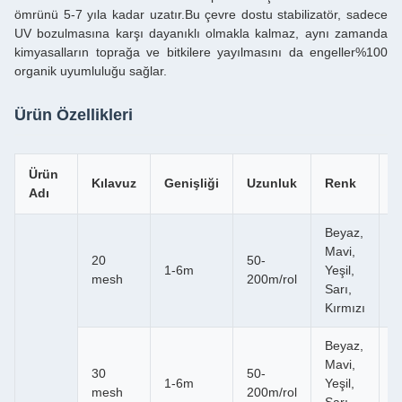
ömrünü 5-7 yıla kadar uzatır.Bu çevre dostu stabilizatör, sadece
UV bozulmasına karşı dayanıklı olmakla kalmaz, aynı zamanda
kimyasalların toprağa ve bitkilere yayılmasını da engeller%100
organik uyumluluğu sağlar.
Ürün Özellikleri
Ürün
İ
Kılavuz
Genişliği
Uzunluk
Renk
Adı
y
Beyaz,
M
Mavi,
20
50-
S
1-6m
Yeşil,
mesh
200m/rol
Bi
Sarı,
B
Kırmızı
Beyaz,
M
Mavi,
30
50-
S
1-6m
Yeşil,
mesh
200m/rol
Bi