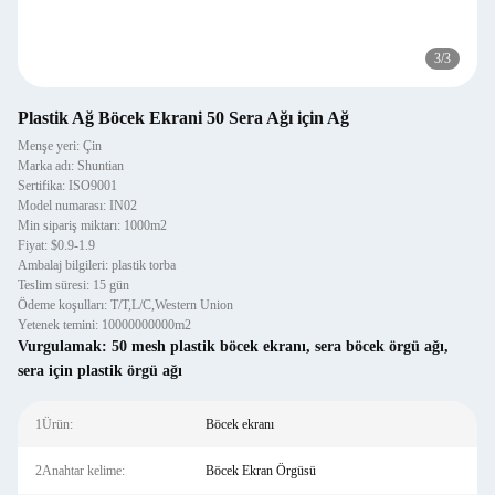
3
/
3
Plastik Ağ Böcek Ekrani 50 Sera Ağı için Ağ
Menşe yeri: Çin
Marka adı: Shuntian
Sertifika: ISO9001
Model numarası: IN02
Min sipariş miktarı: 1000m2
Fiyat: $0.9-1.9
Ambalaj bilgileri: plastik torba
Teslim süresi: 15 gün
Ödeme koşulları: T/T,L/C,Western Union
Yetenek temini: 10000000000m2
Vurgulamak:
50 mesh plastik böcek ekranı
,
sera böcek örgü ağı
,
sera için plastik örgü ağı
1Ürün:
Böcek ekranı
2Anahtar kelime:
Böcek Ekran Örgüsü