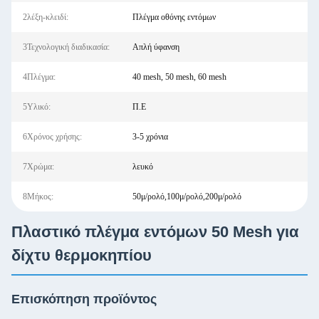
2λέξη-κλειδί:
Πλέγμα οθόνης εντόμων
3Τεχνολογική διαδικασία:
Απλή ύφανση
4Πλέγμα:
40 mesh, 50 mesh, 60 mesh
5Υλικό:
Π.Ε
6Χρόνος χρήσης:
3-5 χρόνια
7Χρώμα:
λευκό
8Μήκος:
50μ/ρολό,100μ/ρολό,200μ/ρολό
Πλαστικό πλέγμα εντόμων 50 Mesh για
δίχτυ θερμοκηπίου
Επισκόπηση προϊόντος