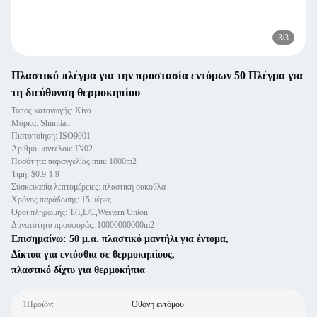
3
/
3
Πλαστικό πλέγμα για την προστασία εντόμων 50 Πλέγμα για
τη διεύθυνση θερμοκηπίου
Τόπος καταγωγής: Κίνα
Μάρκα: Shuntian
Πιστοποίηση: ISO9001
Αριθμό μοντέλου: IN02
Ποσότητα παραγγελίας min: 1000m2
Τιμή: $0.9-1.9
Συσκευασία λεπτομέρειες: πλαστική σακούλα
Χρόνος παράδοσης: 15 μέρες
Όροι πληρωμής: T/T,L/C,Western Union
Δυνατότητα προσφοράς: 10000000000m2
Επισημαίνω:
50 μ.α. πλαστικό μαντήλι για έντομα
,
Δίκτυα για εντόσθια σε θερμοκηπίους
,
πλαστικό δίχτυ για θερμοκήπια
1Προϊόν:
Οθόνη εντόμου