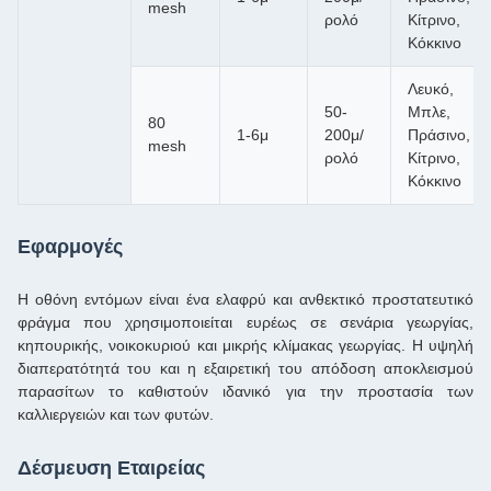
mesh
ρολό
Κίτρινο,
Κόκκινο
Λευκό,
50-
Μπλε,
80
1-6μ
200μ/
Πράσινο,
mesh
ρολό
Κίτρινο,
Κόκκινο
Εφαρμογές
Η οθόνη εντόμων είναι ένα ελαφρύ και ανθεκτικό προστατευτικό
φράγμα που χρησιμοποιείται ευρέως σε σενάρια γεωργίας,
κηπουρικής, νοικοκυριού και μικρής κλίμακας γεωργίας. Η υψηλή
διαπερατότητά του και η εξαιρετική του απόδοση αποκλεισμού
παρασίτων το καθιστούν ιδανικό για την προστασία των
καλλιεργειών και των φυτών.
Δέσμευση Εταιρείας